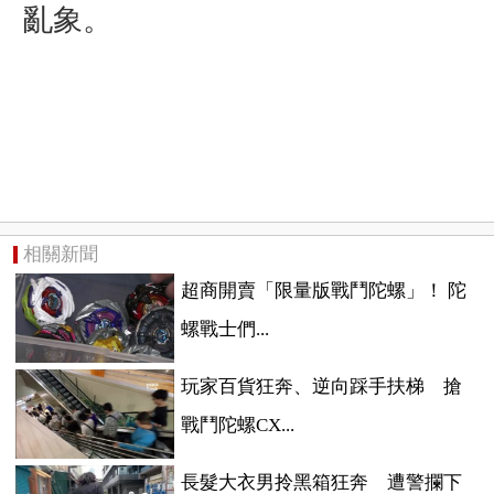
亂象。
相關新聞
超商開賣「限量版戰鬥陀螺」！ 陀
螺戰士們...
玩家百貨狂奔、逆向踩手扶梯 搶
戰鬥陀螺CX...
長髮大衣男拎黑箱狂奔 遭警攔下