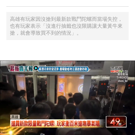
高雄有玩家因沒搶到最新款戰鬥陀螺而當場失控，
也有玩家表示「沒進行抽籤也沒限購讓大量黃牛來
搶，就會導致買不到的情況」。