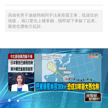
高雄有男子連續用相同手法來搭霸王車，抵達目的
地後， 藉口要先上樓拿錢，隨即卻下車躲了起來。
最後也遭檢方起訴。