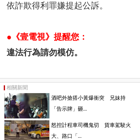
依詐欺得利罪嫌提起公訴。
●《壹電視》提醒您：
違法行為請勿模仿。
相關新聞
酒吧外搶搭小黃爆衝突 兄妹持
「告示牌」砸...
怒控計程車司機鬼切 貨車駕駛火
大、路口「...