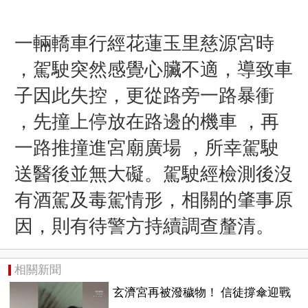
一輛轎車行經
花
蓮玉里
慈源宮時
，駕駛突然感覺心臟不適，導致車
子因此失控，更從路旁一路暴衝
，先撞上停放在路邊的機車 ，再
一路推撞進宮廟廣場 ，所幸駕駛
送醫後並無大礙。駕駛
經檢測後沒
有酒駕及毒駕情形，相關的肇事原
因，則有待警方持續調查釐清。
相關新聞
玄濟宮再被潑穢物！ 信徒撐傘迎戰