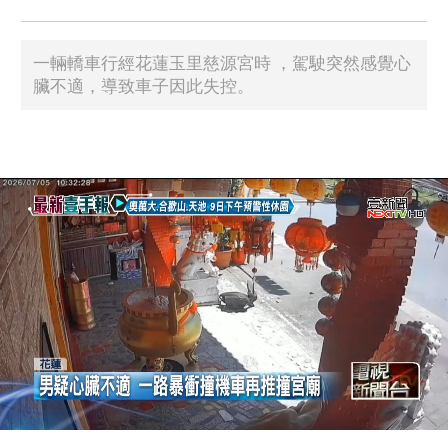
一輛轎車行經花蓮玉里慈源宮時 ，駕駛突然感覺心
臟不適，導致車子因此失控。