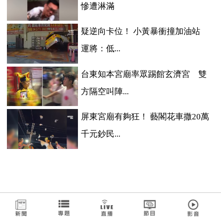
慘遭淋滿
疑逆向卡位！ 小黃暴衝撞加油站
運將：低...
台東知本宮廟率眾踢館玄濟宮 雙
方隔空叫陣...
屏東宮廟有夠狂！ 藝閣花車撒20萬
千元鈔民...