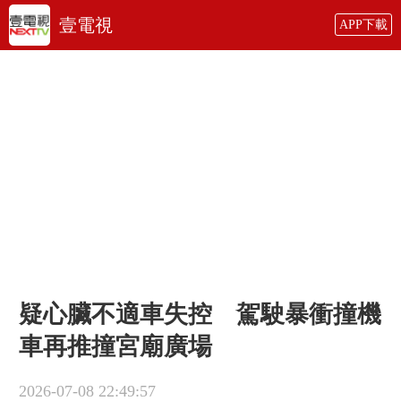
壹電視
APP下載
疑心臟不適車失控 駕駛暴衝撞機
車再推撞宮廟廣場
2026-07-08 22:49:57