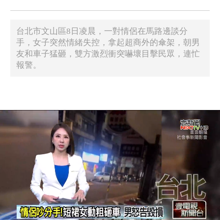
台北市文山區8日凌晨，一對情侶在馬路邊談分
手，女子突然情緒失控，拿起超商外的傘架，朝男
友和車子猛砸，雙方激烈衝突嚇壞目擊民眾，連忙
報警。