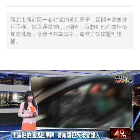
新北市新莊區一名47歲的黃姓男子，因開車違規使
用手機，被巡邏員警盯上攔查，沒想到他心虛拒檢
加速逃逸，最後卡在車陣中，遭警方破窗壓制逮
捕。