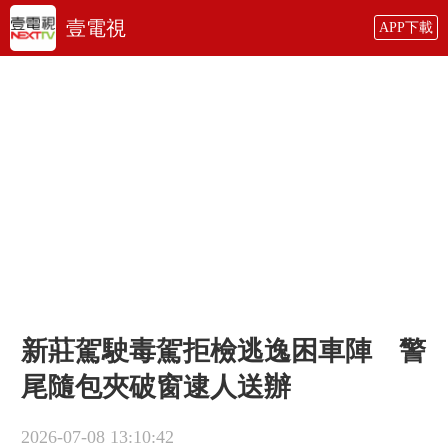
壹電視
APP下載
新莊駕駛毒駕拒檢逃逸困車陣 警
尾隨包夾破窗逮人送辦
2026-07-08 13:10:42