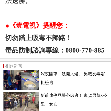
法送辦。
●《壹電視》提醒您：
切勿踏上吸毒不歸路！
毒品防制諮詢專線：0800-770-885
相關新聞
深夜開車「沒開大燈」 男載友毒駕
拒檢逃 ...
新莊違停見警心虛逃！ 毒駕男飆3公
里 女友...