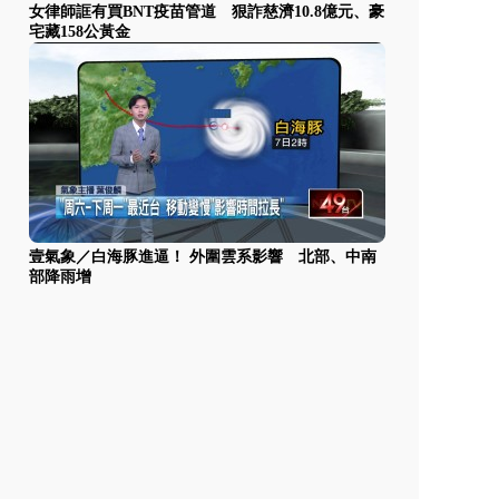
女律師誆有買BNT疫苗管道 狠詐慈濟10.8億元、豪
宅藏158公黃金
壹氣象／白海豚進逼！ 外圍雲系影響 北部、中南
部降雨增