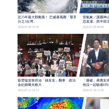
近25年最大顆颱風！ 巴威暴風圈「壟罩4
壹氣象／護國神山
分之3台灣」
恐直灌、西半部
2026-07-09 18:50
2026-07-09 08:09
藍營猛攻致癌油「綠友友」翻車 政治獻
「爆破」蔣萬安身
金紀錄曝光糗大
他沒一起驗過DN
2026-07-15 16:13
2026-07-30 22:50