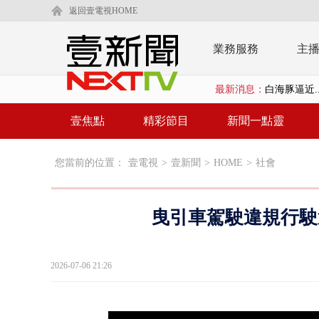
返回壹電視HOME
業務服務
主
最新消息：
白海豚逼近.
壹氣象／白海
壹焦點
精彩節目
新聞一點靈
早餐店放迷你
您當前的位置：
壹電視
>
壹新聞
>
HOME
>
社會
賴清德「0看
EZ WAY
曳引車駕駛違規行駛
救生員大武崙
狠詐慈濟「1
2026-07-06 21:26
漢光42號
暗網買500