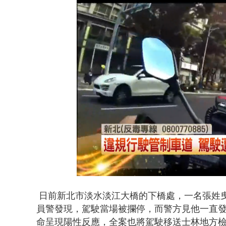
貨車鬼切釀
Loaded
:
Unmute
63.18%
日前新北市淡水淡江大橋的下橋處，一名張姓
員警發現，駕駛當場被攔停，而警方見他一直
命呈現陽性反應，
全案也將駕駛移送士林地方