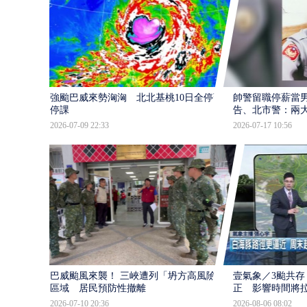
強颱巴威來勢洶洶 北北基桃10日全停班
帥警留職停薪當
停課
告、北市警：兩
2026-07-09 22:33
2026-07-17 10:56
巴威颱風來襲！ 三峽遭列「坍方高風險」
壹氣象／3颱共存
區域 居民預防性撤離
正 影響時間將
2026-07-10 20:36
2026-08-06 08:02