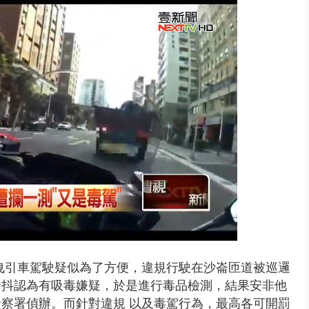
禍 砂石車為閃避悚撞4車釀3傷
曳引車駕駛疑似為了方便，違規行駛在沙崙匝道被巡邏
發抖認為有吸毒嫌疑，於是進行毒品檢測，結果安非他
檢察署偵辦。而針對
違規 以及毒駕行為，最高各可開罰