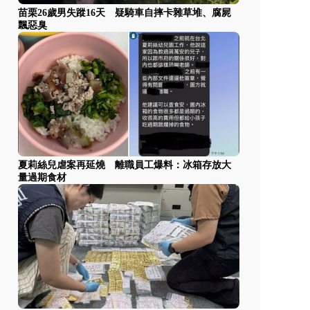
苗栗26歲男失蹤16天 疑騎車自摔卡雜草堆、腐屍
飄惡臭
夏莉絲兒虐案再延燒 離職員工爆料：冰箱存放大
量過期食材