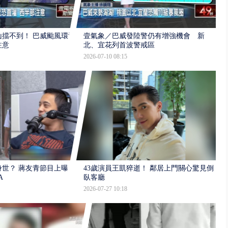
擋不到！ 巴威颱風環流
壹氣象／巴威發陸警仍有增強機會 新
注意
北、宜花列首波警戒區
2026-07-10 08:15
世？ 蔣友青節目上曝：
43歲演員王凱猝逝！ 鄰居上門關心驚見倒
A
臥客廳
2026-07-27 10:18