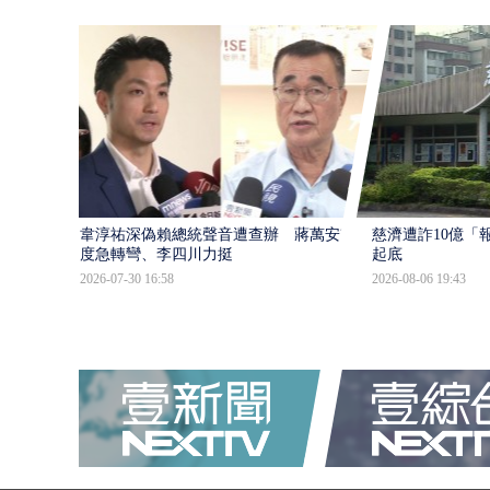
韋淳祐深偽賴總統聲音遭查辦 蔣萬安態
慈濟遭詐10億「
度急轉彎、李四川力挺
起底
2026-07-30 16:58
2026-08-06 19:43