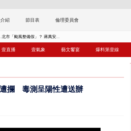
播介紹
節目表
倫理委員會
..北市「颱風整備假」？ 蔣萬安...
豚進逼！ 外圍雲系影響 北部...
壹直播
壹氣象
藝文饗宴
爆料第壹線
拒馬「只有始源可以停」 他真...
稿」嗆爆盧秀燕 2028總統戰提...
個資爭議 連戰媳婦轟財政部不負責任
遭攔 毒測呈陽性遭送辦
戲水失蹤！ 搜救艇翻覆4警消落...
0.8億」 名律師聯手掮客騙買「B...
演習第二日 防護關鍵基礎設施
0萬筆個資！ 網軍洩密中共遭起訴...