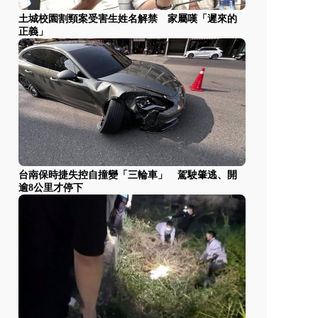
土城校園割頸案受害生姓名解禁 家屬嘆「遲來的
正義」
台南保時捷失控自撞變「三輪車」 駕駛肇逃、開
逾8公里才停下