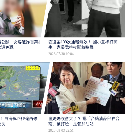
男公關 女客遭詐百萬提
霸凌案109次通報無效！ 國小童棒打師
大過免職
生 家長竟持杖闖校嗆聲
2026-07-30 19:04
！ 白海豚路徑偏西修
盧媽媽誤會大了？ 批「台糖油品部在台
拉長
南」被打臉…是管加油站
2026-08-03 22:51