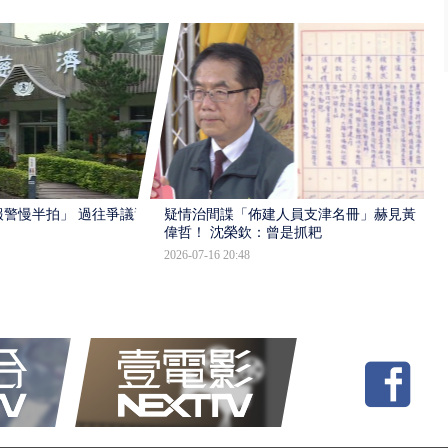
報警慢半拍」 過往爭議遭
疑情治間諜「佈建人員支津名冊」赫見黃
偉哲！ 沈榮欽：曾是抓耙
2026-07-16 20:48