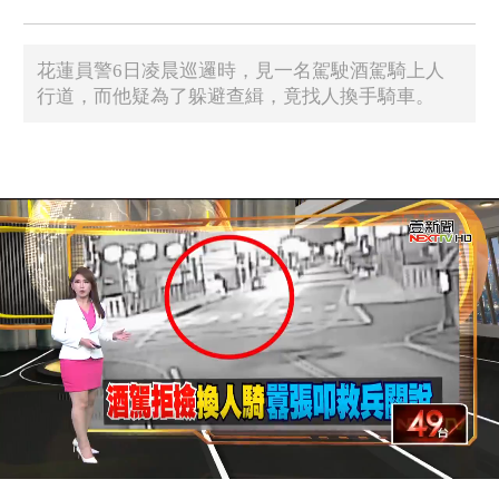
花蓮員警6日凌晨巡邏時，見一名駕駛酒駕騎上人
行道，而他疑為了躲避查緝，竟找人換手騎車。