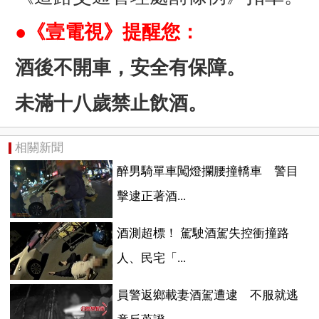
●《壹電視》提醒您：
酒後不開車，安全有保障。
未滿十八歲禁止飲酒。
相關新聞
醉男騎單車闖燈攔腰撞轎車 警目
擊逮正著酒...
酒測超標！ 駕駛酒駕失控衝撞路
人、民宅「...
員警返鄉載妻酒駕遭逮 不服就逃