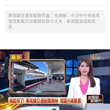
東琉線交通客船聯營處「光輝輪」今日中午有旅客
發現客艙天頂處疑似冒出火光，船員緊急疏散民
眾。