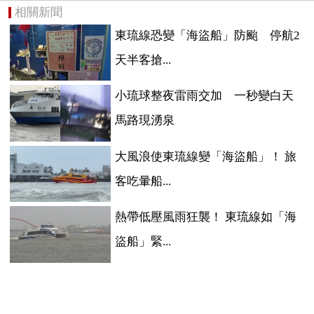
相關新聞
東琉線恐變「海盜船」防颱 停航2
天半客搶...
小琉球整夜雷雨交加 一秒變白天
馬路現湧泉
大風浪使東琉線變「海盜船」！ 旅
客吃暈船...
熱帶低壓風雨狂襲！ 東琉線如「海
盜船」緊...