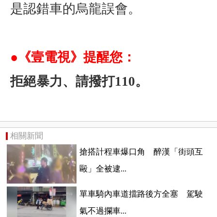
是認錯車的烏龍誤會。
●《壹電視》提醒您：
拒絕暴力、請撥打110。
相關新聞
搶搭計程車爆口角 醉漢「街頭互
毆」全被逮...
單車騎內車道擋路後方全塞 駕駛
氣不過攔車...