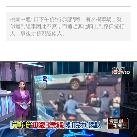
桃園中壢5日下午發生街頭鬥毆，有名機車騎士疑
似遭到逼車因此不爽，而追趕其他騎士到路口還打
人，事後才發現認錯人。