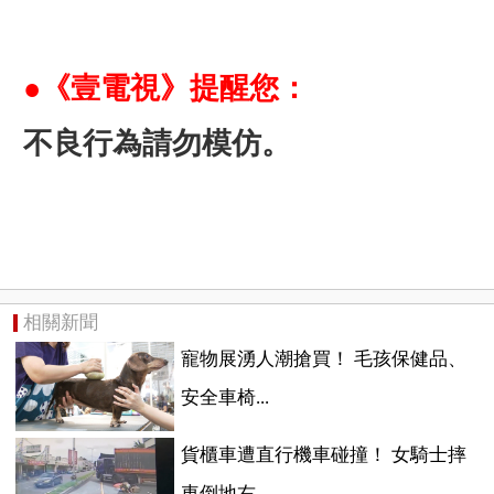
●《壹電視》提醒您：
不良行為請勿模仿。
相關新聞
寵物展湧人潮搶買！ 毛孩保健品、
安全車椅...
貨櫃車遭直行機車碰撞！ 女騎士摔
車倒地右...