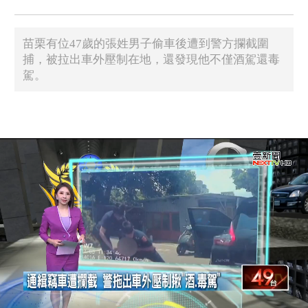
苗栗有位47歲的張姓男子偷車後遭到警方攔截圍
捕，被拉出車外壓制在地，還發現他不僅酒駕還毒
駕。