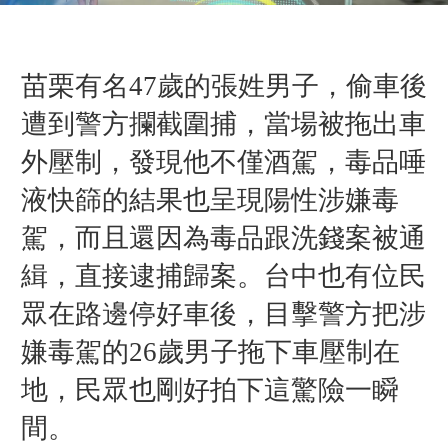
苗栗有名47歲的張姓男子，偷車後
遭到警方攔截圍捕，當場被拖出車
外壓制，發現他不僅酒駕，毒品唾
液快篩的結果也呈現陽性涉嫌毒
駕，而且還因為毒品跟洗錢案被通
緝，直接逮捕歸案。台中也有位民
眾在路邊停好車後，目擊警方把涉
嫌毒駕的26歲男子拖下車壓制在
地，民眾也剛好拍下這驚險一瞬
間。