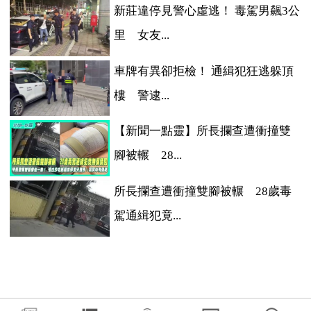
新莊違停見警心虛逃！ 毒駕男飆3公
里 女友...
車牌有異卻拒檢！ 通緝犯狂逃躲頂
樓 警逮...
【新聞一點靈】所長攔查遭衝撞雙
腳被輾 28...
所長攔查遭衝撞雙腳被輾 28歲毒
駕通緝犯竟...