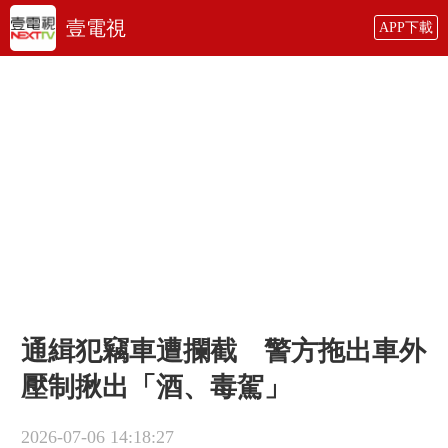
壹電視
APP下載
通緝犯竊車遭攔截 警方拖出車外
壓制揪出「酒、毒駕」
2026-07-06 14:18:27