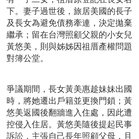
下。妻子過世後，旅居美國的長子
及長女為避免債務牽連，決定拋棄
繼承；留在台灣照顧父親的小女兒
黃悠美，則與姊姊因祖厝產權問題
對簿公堂。
爭議期間，長女黃美惠趁妹妹出國
時，將她遷出戶籍並更換門鎖；黃
悠美返國後翻牆進入住處，因此遭
控侵入住居。黃悠美隨後提起民事
訴訟，主張自己長年照顧父母，且