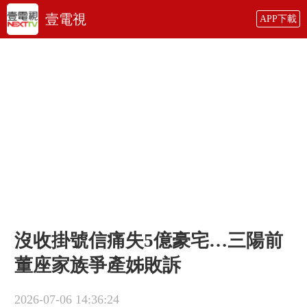
壹電視
APP下載
沒收掛號信痛失5億豪宅…三陽前
董座家族爭產姊敗訴
2026-07-06 14:36:24