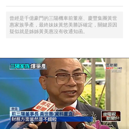
曾經是千億豪門的三陽機車前董座、慶豐集團黃世
惠家族爭產，最終妹妹黃悠美勝訴確定，關鍵原因
疑似就是姊姊黃美惠沒有收通知函。