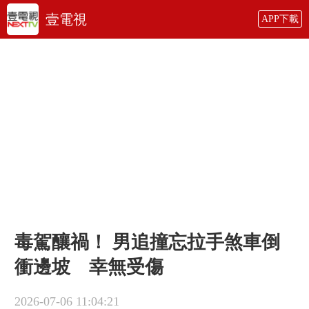
壹電視
APP下載
毒駕釀禍！ 男追撞忘拉手煞車倒
衝邊坡 幸無受傷
2026-07-06 11:04:21