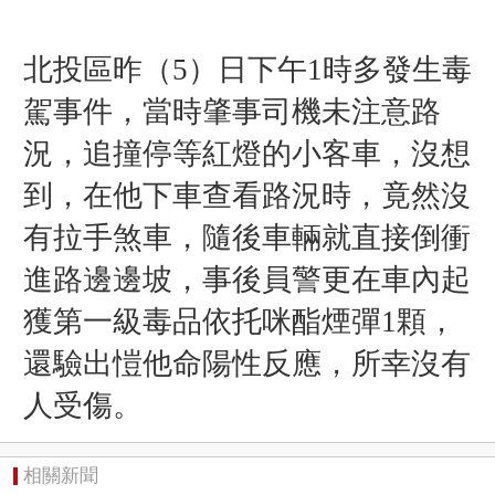
北投區昨（5）日下午1時多發生毒
駕事件，當時肇事司機未注意路
況，追撞停等紅燈的小客車，沒想
到，在他下車查看路況時，竟然沒
有拉手煞車，隨後車輛就直接倒衝
進路邊邊坡，事後員警更在車內起
獲第一級毒品依托咪酯煙彈1顆，
還驗出愷他命陽性反應，所幸沒有
人受傷。
相關新聞