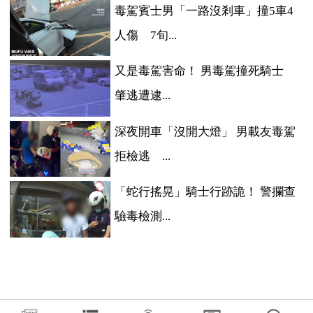
毒駕賓士男「一路沒剎車」撞5車4
人傷 7旬...
又是毒駕害命！ 男毒駕撞死騎士
肇逃遭逮...
深夜開車「沒開大燈」 男載友毒駕
拒檢逃 ...
「蛇行搖晃」騎士行跡詭！ 警攔查
驗毒檢測...