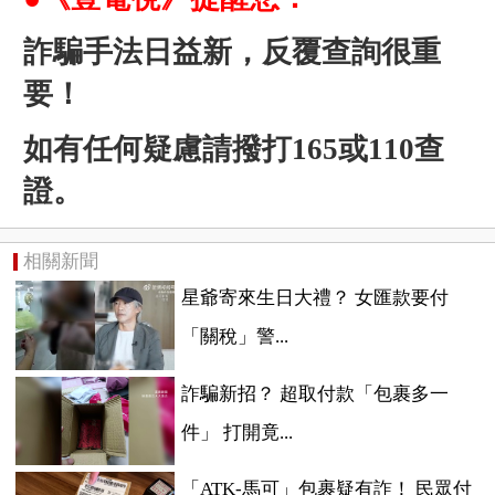
詐騙手法日益新，反覆查詢很重
要！
如有任何疑慮請撥打165或110查
證。
相關新聞
星爺寄來生日大禮？ 女匯款要付
「關稅」警...
詐騙新招？ 超取付款「包裹多一
件」 打開竟...
「ATK-馬可」包裹疑有詐！ 民眾付