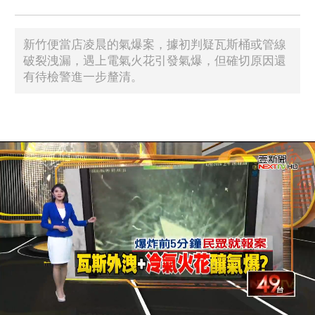
新竹便當店凌晨的氣爆案，據初判疑瓦斯桶或管線
破裂洩漏，遇上電氣火花引發氣爆，但確切原因還
有待檢警進一步釐清。