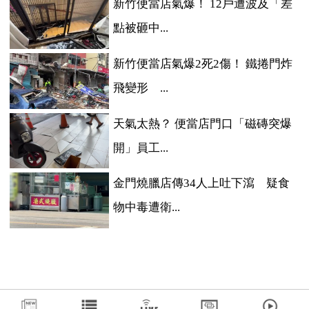
新竹便當店氣爆！ 12戶遭波及「差
點被砸中...
新竹便當店氣爆2死2傷！ 鐵捲門炸
飛變形 ...
天氣太熱？ 便當店門口「磁磚突爆
開」員工...
金門燒臘店傳34人上吐下瀉 疑食
物中毒遭衛...