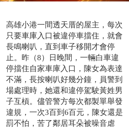
高雄小港一間透天厝的屋主，每次
只要車庫入口被違停車擋住，就會
長鳴喇叭，直到車子移開才會停
止。昨（8）日晚間，一輛白車違
停擋住自家車庫入口，
陳女為表達
不滿，
長按喇叭好幾分鐘，
員警到
場處理時，
她還和違停駕駛黃姓男
子互槓。
儘管警方每次都製單舉發
違規，一次3百到6百元，陳女還是
罰不怕，苦了鄰居耳朵被噪音虐