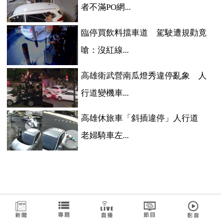
者不滿PO網...
臨停買飲料擋車道 駕駛遭規勸竟
嗆：沒紅線...
高雄衛武營南瓜燈秀違停亂象 人
行道變機車...
高雄休旅車「斜插違停」人行道
老婦騎車左...