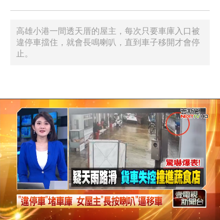
高雄小港一間透天厝的屋主，每次只要車庫入口被
違停車擋住，就會長鳴喇叭，直到車子移開才會停
止。