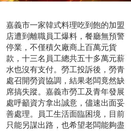
嘉義市一家韓式料理吃到飽的加盟
店遭到離職員工爆料，餐廳無預警
停業，不僅積欠廠商上百萬元貨
款，十三名員工總共五十多萬元薪
水也沒有支付。勞工投訴後，勞青
處召開勞資協調，結果老闆竟然缺
席搞失蹤。嘉義市勞工及青年發展
處呼籲資方拿出誠意，儘速出面妥
善處理。員工生活面臨困境，目前
只能另謀出路，也希望老闆能夠盡