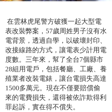
在雲林虎尾警方破獲一起大型電
表改裝弊案，57歲周姓男子沒有水
電背景，透過自學，以破壞封印、
改接線路的方式，讓電表少計用電
度數。
三年來，
幫了
全台7個縣市
28組用電戶
，包括餐廳、工廠、養
殖業者
改裝電錶
，讓台電損失高達
1500多萬元。
現在不僅要賠償偷
來的電費損失，還得被依詐欺得利
罪起訴，實在得不償失。