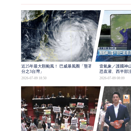
近25年最大顆颱風！ 巴威暴風圈「壟罩4
壹氣象／護國神山
分之3台灣」
恐直灌、西半部
2026-07-09 18:50
2026-07-09 08:09