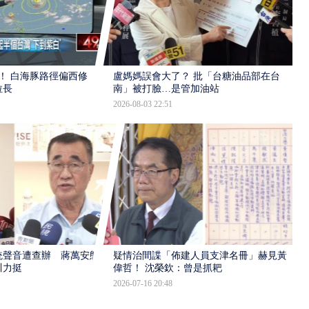
！ 白海豚路徑偏西修
盧媽媽誤會大了？ 批「台糖油品部在台
拉長
南」被打臉…是管加油站
2026-08-03 22:51
統聲音遭查辦 蔣萬安態
疑情治間諜「佈建人員支津名冊」赫見黃
川力挺
偉哲！ 沈榮欽：曾是抓耙
2026-07-16 20:48