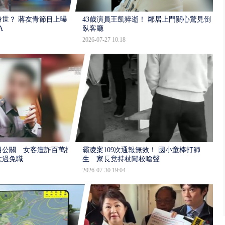
世？ 蔣友青節目上曝：
43歲演員王凱猝逝！ 鄰居上門關心驚見倒
A
臥客廳
2026-07-27 10:18
男公關 女客遭詐百萬提
霸凌案109次通報無效！ 國小童棒打師
大過免職
生 家長竟持杖闖校嗆聲
2026-07-30 19:04