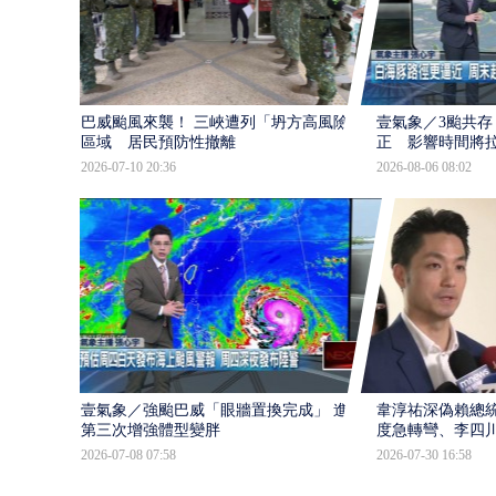
巴威颱風來襲！ 三峽遭列「坍方高風險」
壹氣象／3颱共存
區域 居民預防性撤離
正 影響時間將
2026-07-10 20:36
2026-08-06 08:02
壹氣象／強颱巴威「眼牆置換完成」 進入
韋淳祐深偽賴總
第三次增強體型變胖
度急轉彎、李四
2026-07-08 07:58
2026-07-30 16:58