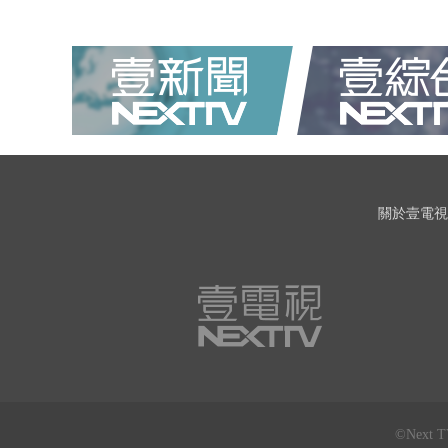
關於壹電視
©Next 