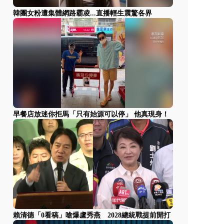
韓團女粉遭集體網路霸凌...直播輕生震驚各界
早餐店放迷你拒馬「只有始源可以停」 他真現身！
賴清德「0看稿」嗆爆盧秀燕 2028總統戰提前開打