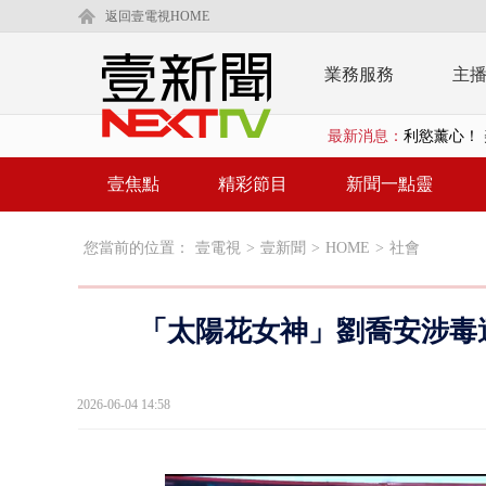
返回壹電視HOME
業務服務
主
最新消息：
利慾薰心！ 
早餐店放迷你
壹焦點
精彩節目
新聞一點靈
賴清德「0看
您當前的位置：
壹電視
>
壹新聞
>
HOME
>
社會
EZ WAY
救生員大武崙
「太陽花女神」劉喬安涉毒
狠詐慈濟「1
漢光42號
2026-06-04 14:58
暗網買500
貨車鬼切釀