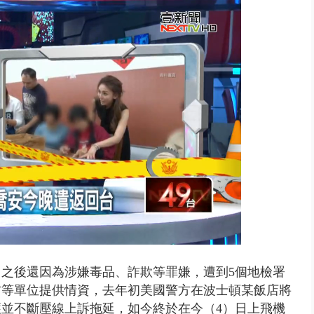
..北市「颱風整備假」？ 蔣萬安...
之後還因為涉嫌毒品、詐欺等罪嫌，遭到5個地檢署
方等單位提供情資，去年初美國警方在波士頓某飯店將
並不斷壓線上訴拖延，如今終於在今（4）日上飛機