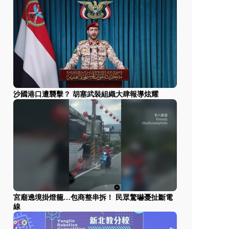
沙國港口遭襲擊？ 胡塞武裝組織大肆報導炫耀
宮廟遶境掛燈籠…包商整串拆！ 民眾驚嚇憂扯斷電
線