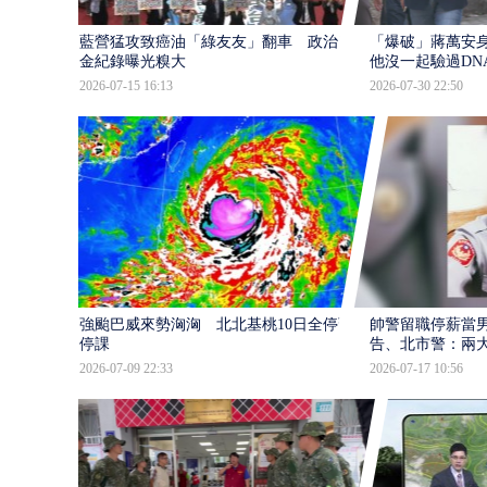
藍營猛攻致癌油「綠友友」翻車 政治獻
「爆破」蔣萬安身
金紀錄曝光糗大
他沒一起驗過DN
2026-07-15 16:13
2026-07-30 22:50
強颱巴威來勢洶洶 北北基桃10日全停班
帥警留職停薪當
停課
告、北市警：兩
2026-07-09 22:33
2026-07-17 10:56