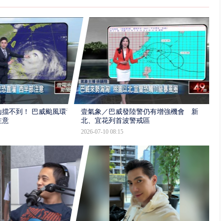
擋不到！ 巴威颱風環流
壹氣象／巴威發陸警仍有增強機會 新
注意
北、宜花列首波警戒區
2026-07-10 08:15