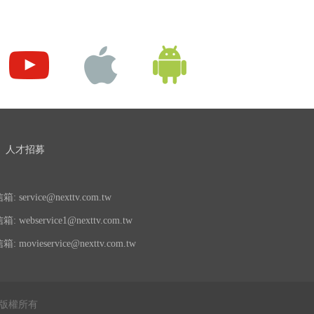
人才招募
 service@nexttv.com.tw
 webservice1@nexttv.com.tw
 movieservice@nexttv.com.tw
公司 版權所有