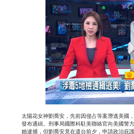
白海豚逼近.
Loaded
:
Unmute
40.77%
太陽花女神劉喬安，先前因侵占等案潛逃美國，
發布通緝。刑事局國際科駐美聯絡官向美國警
她逮捕，但劉喬安竟在遣台前夕，申請政治庇護