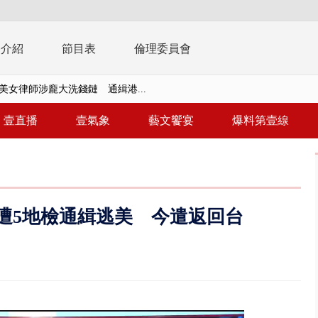
播介紹
節目表
倫理委員會
美女律師涉龐大洗錢鏈 通緝港...
拒馬「只有始源可以停」 他真...
壹直播
壹氣象
藝文饗宴
爆料第壹線
稿」嗆爆盧秀燕 2028總統戰提...
個資爭議 連戰媳婦轟財政部不負責任
戲水失蹤！ 搜救艇翻覆4警消落...
遭5地檢通緝逃美 今遣返回台
0.8億」 名律師聯手掮客騙買「B...
演習第二日 防護關鍵基礎設施
0萬筆個資！ 網軍洩密中共遭起訴...
禍 砂石車為閃避悚撞4車釀3傷