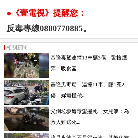
●《壹電視》提醒您：
反毒專線0800770885。
相關新聞
基隆毒駕連撞13車釀3傷 警搜煙
彈、吸食器...
基隆男毒駕「連撞11車」釀1死2
傷 婦遭撞飛...
父倒垃圾遭毒駕撞死 女兒淚：為
救人難逃死...
這是肯德基不是得來速 基隆休旅