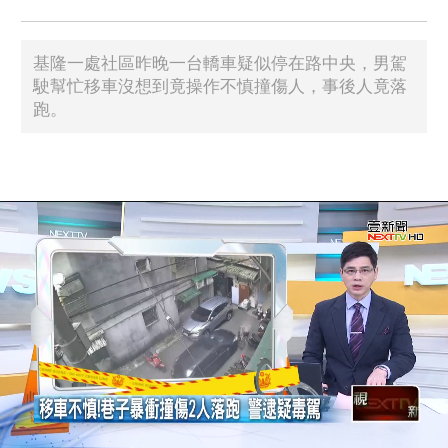
基隆一處社區昨晚一台轎車疑似停在路中央，男駕
駛幫忙移車沒想到竟操作不慎撞傷人，事後人竟落
跑。