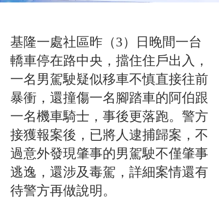
基隆一處社區昨（3
）
日晚間一台
轎車停在路中央，擋住住戶出入，
一名男駕駛疑似移車不慎直接往前
暴衝，還撞傷一名
腳踏車的
阿伯跟
一名機車騎士，事後更落跑。
警方
接獲報案後，已將人逮捕歸案，不
過意外發現肇事的男駕駛不僅肇事
逃逸，還涉及毒駕，詳細案情還有
待警方再做說明。