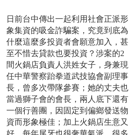
日前台中傳出一起利用社會正派形
象集資的吸金詐騙案，究竟到底為
什麼這麼多投資者會願意加入，甚
至不惜去貸款也要投資？涉案的2
間火鍋店負責人洪姓女子，身兼現
任中華警察跆拳道武技協會副理事
長，曾多次帶隊參賽；她的丈夫也
當過獅子會的會長，兩人底下還有
一個行善團，因固定到偏鄉發送物
資而形象極佳；加上火鍋店生意又
好，每年尾牙也很奢華氣派，很多