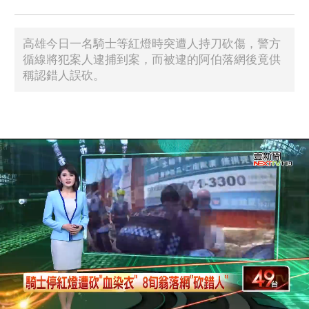
高雄今日一名騎士等紅燈時突遭人持刀砍傷，警方
循線將犯案人逮捕到案，而被逮的阿伯落網後竟供
稱認錯人誤砍。