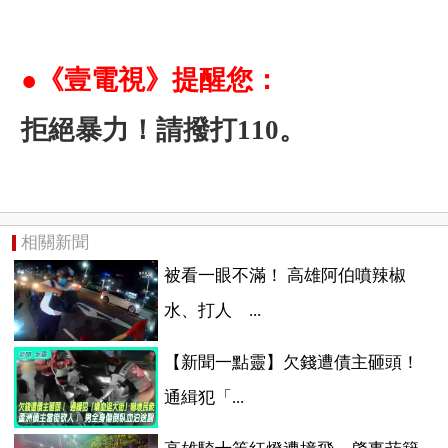
●《壹電視》提醒您：
拒絕暴力！請撥打110。
相關新聞
被看一眼不滿！ 高雄阿伯噴辣椒
水、打人 ...
【新聞一點靈】欠錢遭債主砸頭！
通緝犯「...