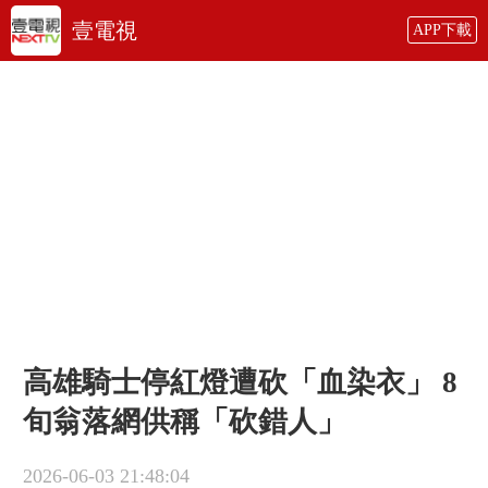
壹電視
APP下載
高雄騎士停紅燈遭砍「血染衣」 8
旬翁落網供稱「砍錯人」
2026-06-03 21:48:04