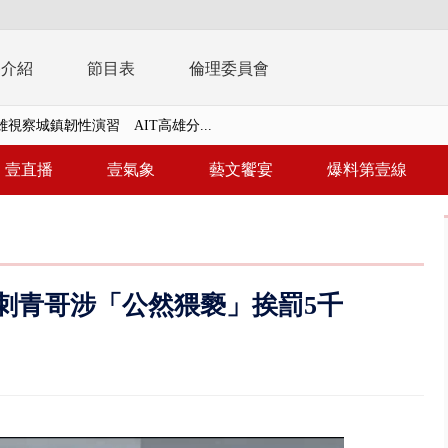
播介紹
節目表
倫理委員會
風雨肆虐菲律賓 土石流災情釀6
年！ 8／8見面會限40粉絲 YG大...
壹直播
壹氣象
藝文饗宴
爆料第壹線
」劇場版超人氣限量特典 粉絲排...
大逆轉！ 證實慈濟買BNT遭詐10...
t天花板崩落「鷹架倒塌」砸傷嬤 客...
刺青哥涉「公然猥褻」挨罰5千
10億！ 豪宅藏「9千萬鈔票磚、...
 「一鴨三吃」、「客家攪福」...
 雨彈將炸台中以北 不排除明...
取消！ 滯留旅客「拚手速」搶...