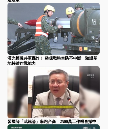
遭攻擊
漢光模擬共軍轟炸！ 確保戰時空防不中斷 驗證基
地持續作戰能力
習國師「武統論」嚇跑台商 2500萬工作機會撤中