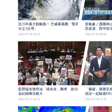
近25年最大顆颱風！ 巴威暴風圈「壟罩4
壹氣象／護國神山
分之3台灣」
恐直灌、西半部
2026-07-09 18:50
2026-07-09 08:09
藍營猛攻致癌油「綠友友」翻車 政治獻
「爆破」蔣萬安身
金紀錄曝光糗大
他沒一起驗過DN
2026-07-15 16:13
2026-07-30 22:50