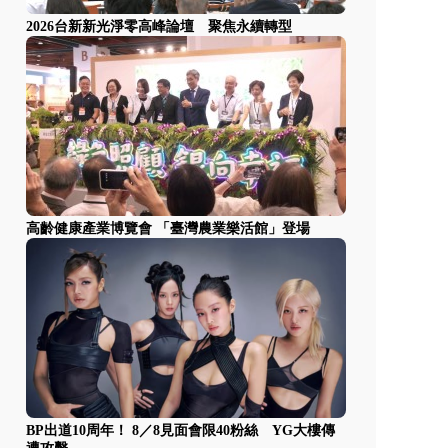
2026台新新光淨零高峰論壇 聚焦永續轉型
高齡健康產業博覽會 「臺灣農業樂活館」登場
BP出道10周年！ 8／8見面會限40粉絲 YG大樓傳