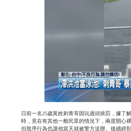
蕭美琴赴高雄
Loaded
:
Unmute
52.67%
日前一名25歲黃姓刺青哥因
玩過頭挨罰
，據了
時，竟在有其他一般民眾的情況下，兩度開心
但脫序行為也讓他當天就被警方送辦。後續經