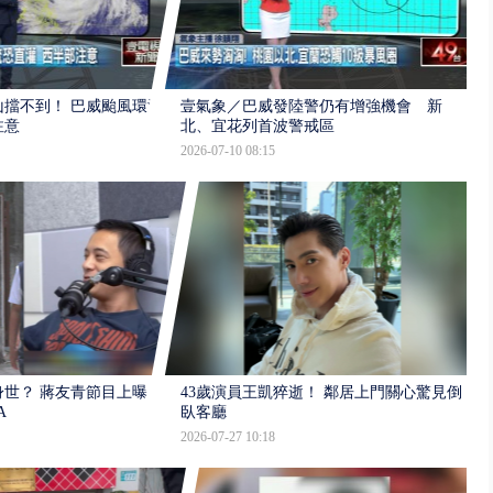
擋不到！ 巴威颱風環流
壹氣象／巴威發陸警仍有增強機會 新
注意
北、宜花列首波警戒區
2026-07-10 08:15
世？ 蔣友青節目上曝：
43歲演員王凱猝逝！ 鄰居上門關心驚見倒
A
臥客廳
2026-07-27 10:18