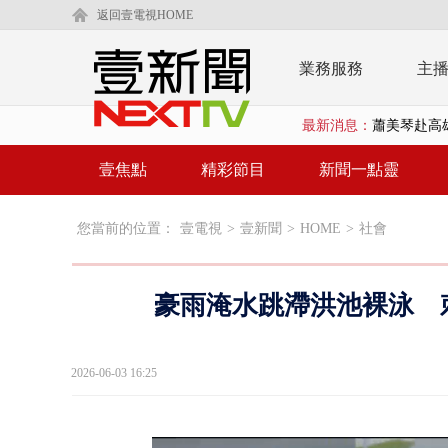
返回壹電視HOME
業務服務
主
最新消息：
「鯨魚」挾
BP出道10周
壹焦點
精彩節目
新聞一點靈
「吉伊卡哇
您當前的位置：
壹電視
>
壹新聞
>
HOME
>
社會
「疫苗採購」
LaLapor
豪雨淹水跳滯洪池裸泳 
名律狠詐慈濟
父親節限定！
2026-06-03 16:25
白海豚海警！
沖繩機場航班