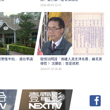
2026-08-03 22:51
報警慢半拍」 過往爭議遭
疑情治間諜「佈建人員支津名冊」赫見黃
偉哲！ 沈榮欽：曾是抓耙
2026-07-16 20:48