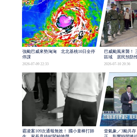
強颱巴威來勢洶洶 北北基桃10日全停班
巴威颱風來襲！ 
停課
區域 居民預防
2026-07-09 22:33
2026-07-10 20:36
霸凌案109次通報無效！ 國小童棒打師
壹氣象／3颱共存
生 家長竟持杖闖校嗆聲
正 影響時間將