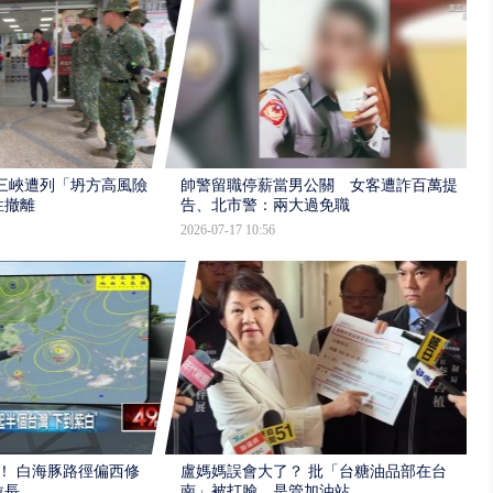
三峽遭列「坍方高風險」
帥警留職停薪當男公關 女客遭詐百萬提
性撤離
告、北市警：兩大過免職
2026-07-17 10:56
！ 白海豚路徑偏西修
盧媽媽誤會大了？ 批「台糖油品部在台
拉長
南」被打臉…是管加油站