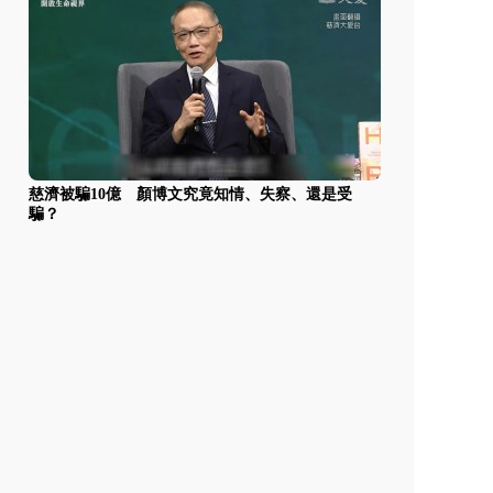
慈濟被騙10億 顏博文究竟知情、失察、還是受
騙？