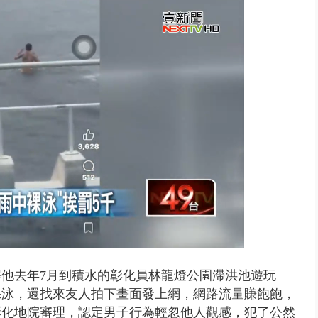
視察城鎮韌性演習 AIT高雄分...
解他去年7月到積水的彰化員林龍燈公園滯洪池遊玩
裸泳，還找來友人拍下畫面發上網，網路流量賺飽飽，
彰化地院審理，認定男子行為輕忽他人觀感，犯了公然