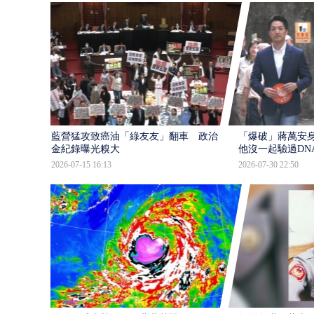
藍營猛攻致癌油「綠友友」翻車 政治獻
「爆破」蔣萬安身
金紀錄曝光糗大
他沒一起驗過DN
2026-07-15 16:13
2026-07-30 22:50