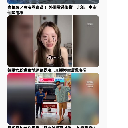
壹氣象／白海豚進逼！ 外圍雲系影響 北部、中南
部降雨增
韓團女粉遭集體網路霸凌...直播輕生震驚各界