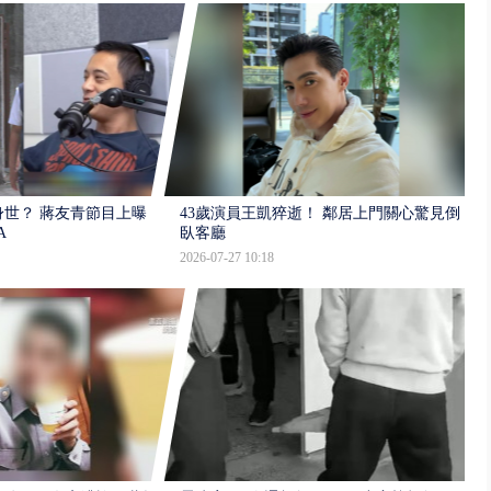
世？ 蔣友青節目上曝：
43歲演員王凱猝逝！ 鄰居上門關心驚見倒
A
臥客廳
2026-07-27 10:18