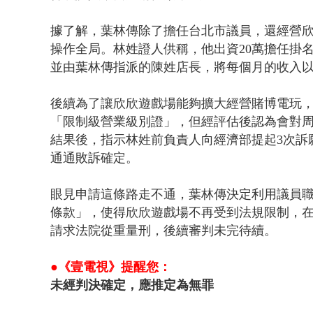
據了解，葉林傳除了擔任台北市議員，還經營
操作全局。林姓證人供稱，他出資20萬擔任掛
並由葉林傳指派的陳姓店長，將每個月的收入
後續為了讓欣欣遊戲場能夠擴大經營賭博電玩，
「限制級營業級別證」，但經評估後認為會對
結果後，指示林姓前負責人向經濟部提起3次訴願
通通敗訴確定。
眼見申請這條路走不通，葉林傳決定利用議員
條款」，使得欣欣遊戲場不再受到法規限制，在2
請求法院從重量刑，後續審判未完待續。
●《壹電視》提醒您：
未經判決確定，應推定為無罪