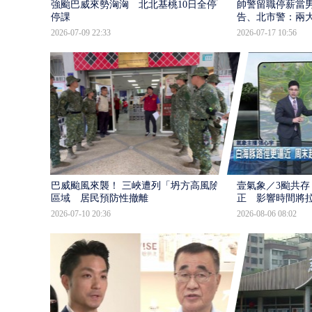
強颱巴威來勢洶洶 北北基桃10日全停班
帥警留職停薪當
停課
告、北市警：兩
2026-07-09 22:33
2026-07-17 10:56
巴威颱風來襲！ 三峽遭列「坍方高風險」
壹氣象／3颱共存
區域 居民預防性撤離
正 影響時間將
2026-07-10 20:36
2026-08-06 08:02