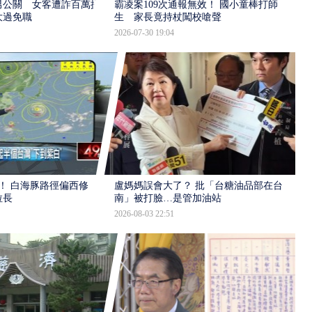
男公關 女客遭詐百萬提
霸凌案109次通報無效！ 國小童棒打師
大過免職
生 家長竟持杖闖校嗆聲
2026-07-30 19:04
！ 白海豚路徑偏西修
盧媽媽誤會大了？ 批「台糖油品部在台
拉長
南」被打臉…是管加油站
2026-08-03 22:51