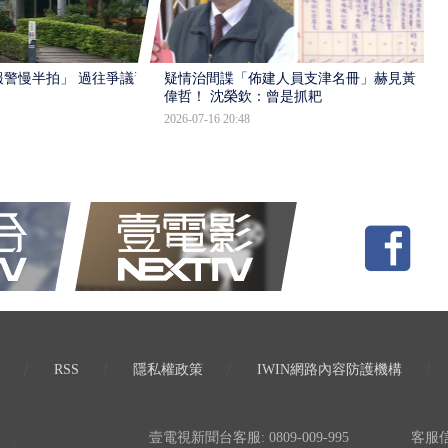
報警慢半拍」 過往爭議遭
疑情治間諜「佈建人員支津名冊」赫見黃
偉哲！ 沈榮欽：曾是抓耙
2026-07-16 20:48
RSS
隱私權政策
IWIN網路內容防護機構
壹電視新聞台客服: 0809-009-995
客服信箱: