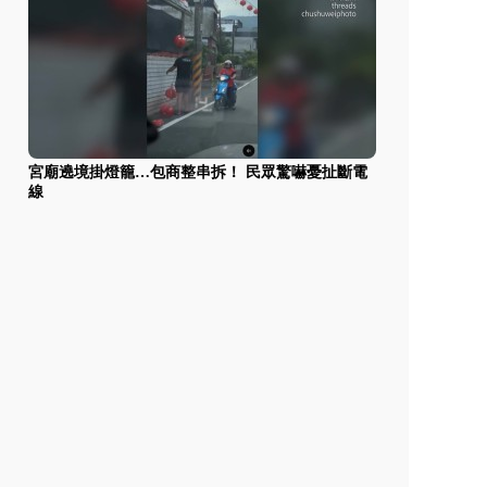
宮廟遶境掛燈籠…包商整串拆！ 民眾驚嚇憂扯斷電
線