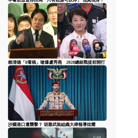
早餐店放迷你拒馬「只有始源可以停」 他真現身！
賴清德「0看稿」嗆爆盧秀燕 2028總統戰提前開打
沙國港口遭襲擊？ 胡塞武裝組織大肆報導炫耀