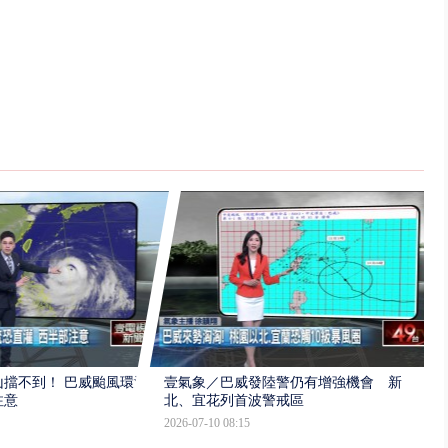
擋不到！ 巴威颱風環流
壹氣象／巴威發陸警仍有增強機會 新
注意
北、宜花列首波警戒區
2026-07-10 08:15