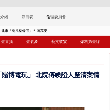
播介紹
節目表
倫理委員會
..北市「颱風整備假」？ 蔣萬安...
豚進逼！ 外圍雲系影響 北部...
壹直播
壹氣象
藝文饗宴
爆料第壹線
拒馬「只有始源可以停」 他真...
稿」嗆爆盧秀燕 2028總統戰提...
個資爭議 連戰媳婦轟財政部不負責任
「賭博電玩」 北院傳喚證人釐清案情
戲水失蹤！ 搜救艇翻覆4警消落...
0.8億」 名律師聯手掮客騙買「B...
演習第二日 防護關鍵基礎設施
0萬筆個資！ 網軍洩密中共遭起訴...