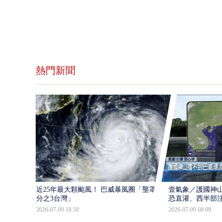
熱門新聞
近25年最大顆颱風！ 巴威暴風圈「壟罩4
壹氣象／護國神山
分之3台灣」
恐直灌、西半部
2026-07-09 18:50
2026-07-09 08:09