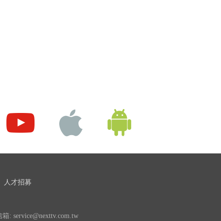
人才招募
 service@nexttv.com.tw