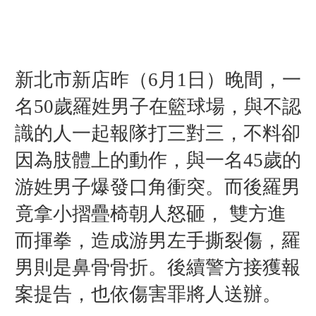
新北市新店昨（6月1日）晚間，一
名50歲羅姓男子
在籃球場，與不認
識的人一起報隊打三對三，不料卻
因為
肢體上的動作，與一名45歲的
游姓男子爆發口角衝突。而後羅男
竟
拿小摺疊椅朝人怒砸
， 雙方進
而揮拳，造成游男左手撕裂傷，羅
男則是鼻骨骨折。
後
續
警方接獲報
案提告，也依傷害罪將人送辦。