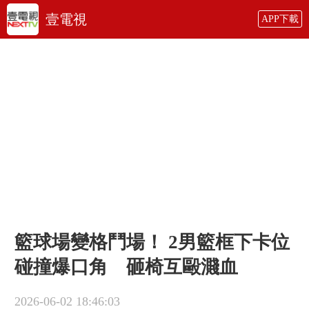
壹電視
APP下載
籃球場變格鬥場！ 2男籃框下卡位
碰撞爆口角 砸椅互毆濺血
2026-06-02 18:46:03