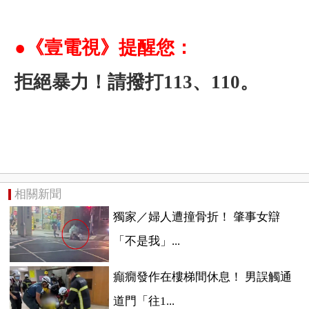
●《壹電視》提醒您：
拒絕暴力！請撥打113、110。
相關新聞
獨家／婦人遭撞骨折！ 肇事女辯
「不是我」...
癲癇發作在樓梯間休息！ 男誤觸通
道門「往1...