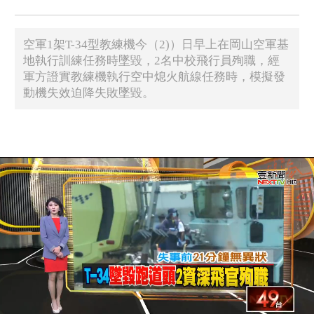
空軍1架T-34型教練機今（2)）日早上在岡山空軍基
地執行訓練任務時墜毀，2名中校飛行員殉職，經
軍方證實教練機執行空中熄火航線任務時，模擬發
動機失效迫降失敗墜毀。