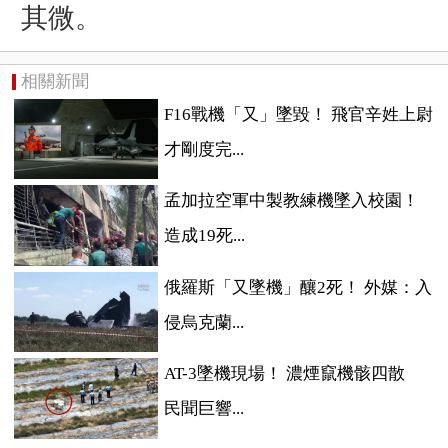
其微。
相關新聞
F16戰機「又」墜毀！ 飛官辛姓上尉
才剛度完...
孟加拉空軍中製教練機墜入校園！
造成19死...
俄羅斯「又墜機」釀2死！ 外媒：入
侵烏克蘭...
AT-3墜機現場！ 濃煙竄機骸四散
民聞巨響...