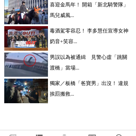
喜迎金馬年！ 開箱「新北騎警隊」
馬兒威風...
毒酒駕零容忍！ 李多慧任宣導女神
奶音+笑容...
男誤以為被通緝 見警心虛「跳關
渡橋」當場...
獨家／板橋「爸寶男」出沒！ 違規
挨罰搬救...