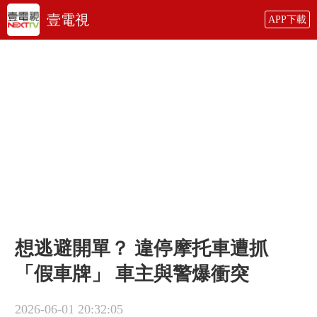
壹電視
APP下載
想逃避開單？ 違停摩托車遭抓
「假車牌」 車主與警爆衝突
2026-06-01 20:32:05