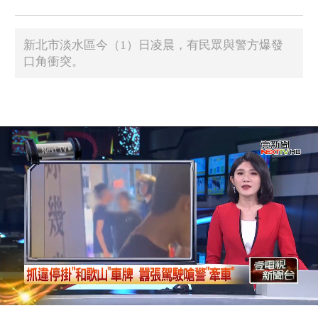
新北市淡水區今（1）日凌晨，有民眾與警方爆發
口角衝突。