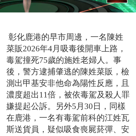
彰化鹿港的
早市周邊，
一名
陳姓
菜販
2026年4月
吸毒後開車上路
，
毒駕
撞死
75歲的施姓
老婦人
。事
後，
警方
逮捕肇逃的陳姓菜販，
檢
測出甲基安非他命為陽性反應，且
濃度超出11倍，
被
依毒駕及殺人罪
嫌提起公訴。另外5月30日，同樣
在鹿港，
一名有毒駕前科的江姓瓦
斯送貨員，疑似吸食喪屍菸彈、安