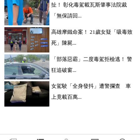
扯！ 彰化毒駕載瓦斯肇事法院裁
「無保請回...
高雄摩鐵命案！ 21歲女疑「吸毒致
死」陳屍...
「部落惡霸」二度毒駕拒檢逃！ 警
狂追破窗...
女駕駛「全身發抖」遭警攔查 車
上竟載百萬...