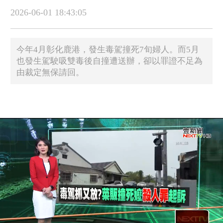
2026-06-01 18:43:05
今年4月彰化鹿港，發生毒駕撞死7旬婦人。而5月
也發生駕駛吸雙毒後自撞遭送辦，卻以罪證不足為
由裁定無保請回。