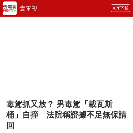
壹電視
APP下載
毒駕抓又放？ 男毒駕「載瓦斯
桶」自撞 法院稱證據不足無保請
回