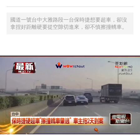
國道一號台中大雅路段一台保時捷想要超車，卻沒
拿捏好距離硬要從空隙切進來，卻不慎擦撞轎車。