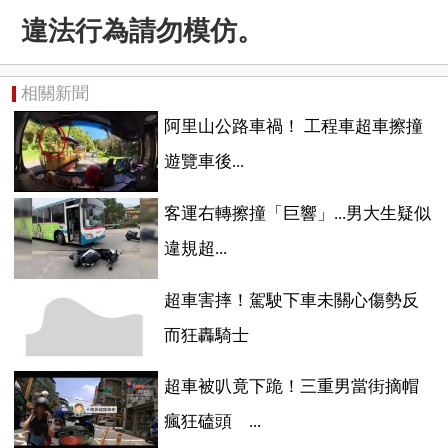
違法行為請勿模仿。
相關新聞
阿里山公路車禍！ 工程車超車擦撞
遊覽車後...
客運右轉擦撞「巨響」...男大生疑似
違規超...
超車害摔！駕駛下車未關心傷勢反
而狂轟騎士
超車被叭竟下跪！三重男當街摘帽
瘋狂磕頭 ...