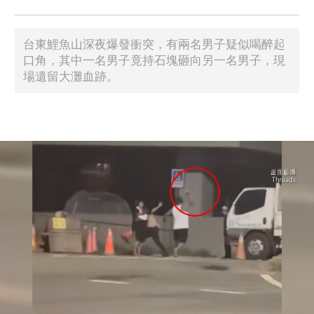
台東鯉魚山深夜爆發衝突，有兩名男子疑似喝醉起
口角，其中一名男子竟持石塊砸向另一名男子，現
場遺留大灘血跡。