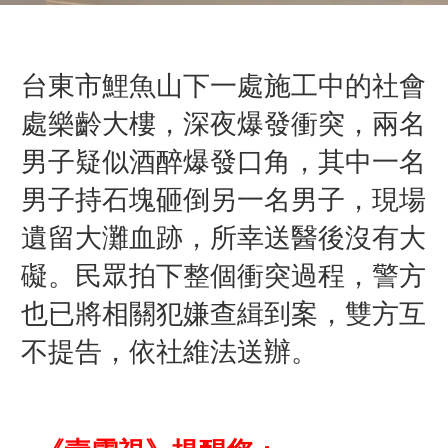
台東市鯉魚山
下一處
施工中
的
社會
處樂齡大樓，
深夜爆發衝突，兩名
男子疑似酒醉爆發口角，其中一名
男子持石塊砸倒另一名男子，現場
遺留大灘血跡，所幸
送醫後沒有大
礙
。民眾拍下整個衝突過程，警方
也已將相關犯嫌查緝到案，雙方互
不提告，依社維法送辦。