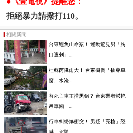
●《壹電視》提醒您：
拒絕暴力請撥打110。
相關新聞
台東鯉魚山命案！ 運動驚見男「胸
口遭刺」...
杜蘇芮降雨大！ 台東樹倒「插穿車
窗、水淹...
替死亡車主揹黑鍋？ 台東業者幫拖
吊車輛 ...
行車糾紛爆衝突！ 男疑「亮槍」恐
嚇 駕駛...