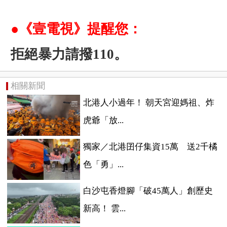
●《壹電視》提醒您：
拒絕暴力請撥110。
相關新聞
北港人小過年！ 朝天宮迎媽祖、炸
虎爺「放...
獨家／北港囝仔集資15萬 送2千橘
色「勇」...
白沙屯香燈腳「破45萬人」創歷史
新高！ 雲...