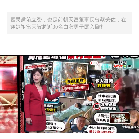
國民黨前立委，也是前朝天宮董事長曾蔡美佐，在
迎媽祖當天被將近30名白衣男子闖入毆打。