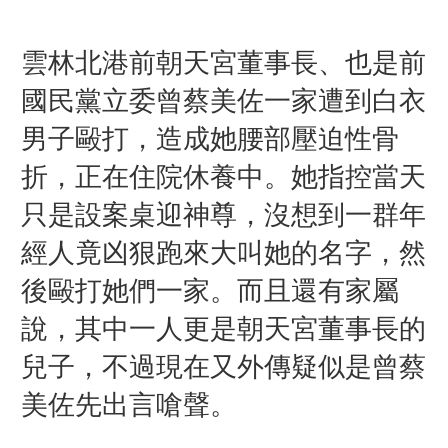
雲林北港前朝天宮董事長、也是前
國民黨立委曾蔡美佐一家遭到白衣
男子毆打，造成她
腰部壓迫性骨
折
，正在住院休養中。她指控當天
只是設案桌迎神尊，沒想到一群年
經人竟凶狠跑來大叫她的名字，然
後毆打她們一家。而且還有家屬
說，其中一人更是朝天宮董事長的
兒子，不過現在又外傳疑似是曾蔡
美佐先出言嗆聲。