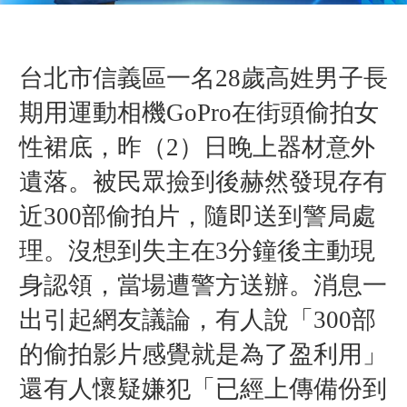
台北市信義區
一名28歲高姓男子
長
期用運動相機GoPro在街頭偷拍女
性裙底，昨（2）日晚上器材意外
遺落。被民眾撿到後赫然發現存有
近300部偷拍片，隨即送到警局處
理。沒想到失主在3分鐘後主動現
身認領，當場遭警方送辦。
消息一
出引起網友議論，有人說「300部
的偷拍影片感覺就是為了盈利用」
還有人懷疑嫌犯「已經上傳備份到