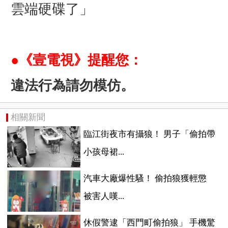
雲端硬碟了」
●《壹電視》提醒您：
違法行為請勿模仿。
相關新聞
臨江街夜市有攝狼！ 男子「偷拍帶
小孩母裙...
汽車大廠爆性騷！ 偷拍狼獲輕懲
被害人嘆...
休假警逮「西門町偷拍狼」 手機驚