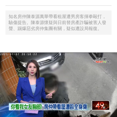
知名房仲陳泰源萬華帶看租屋遭男房客揮拳毆打，
驗傷提告。陳泰源懷疑與日前替房產詐騙被害人發
聲、踢爆惡劣房仲集團有關，疑似遭設局報復。