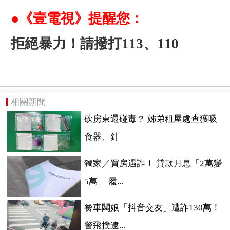
●《壹電視》提醒您：
拒絕暴力！請撥打113、110
相關新聞
砍房東還碰毒？ 姊弟租屋處查獲吸
食器、針
獨家／買房遇詐！ 貸款月息「2萬變
5萬」 履...
餐車闆娘「抖音交友」遭詐130萬！
警飛撲逮...