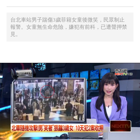
台北車站男子踹傷3歲菲籍女童後微笑，民眾制止
報警。女童無生命危險，嫌犯有前科，已遭聲押禁
見。