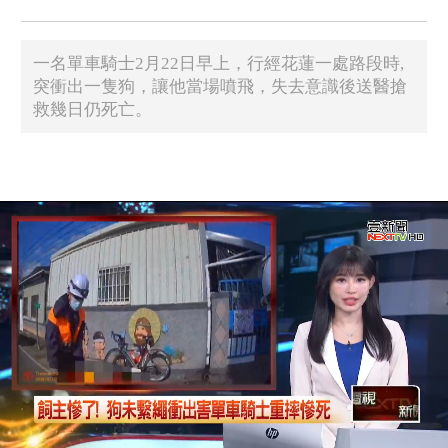
一名單車騎士2月22日早上，行經花蓮一處路段時,
突衝出一隻狗，讓他當場噴飛，失去意識後送醫搶
救幾日仍死亡。