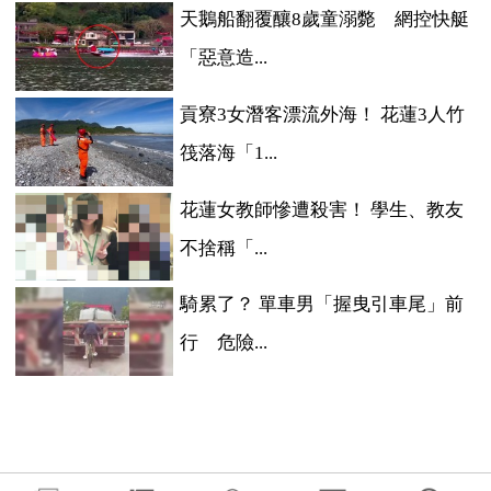
天鵝船翻覆釀8歲童溺斃 網控快艇
「惡意造...
貢寮3女潛客漂流外海！ 花蓮3人竹
筏落海「1...
花蓮女教師慘遭殺害！ 學生、教友
不捨稱「...
騎累了？ 單車男「握曳引車尾」前
行 危險...