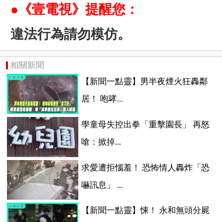
●《壹電視》提醒您：
違法行為請勿模仿。
相關新聞
【新聞一點靈】男半夜煙火狂轟鄰
居！ 咆哮...
學童母失控出拳「重擊園長」 再怒
嗆：掀掉...
求愛遭拒惱羞！ 恐怖情人轟炸「恐
嚇訊息」 ...
【新聞一點靈】悚！ 永和無頭分屍