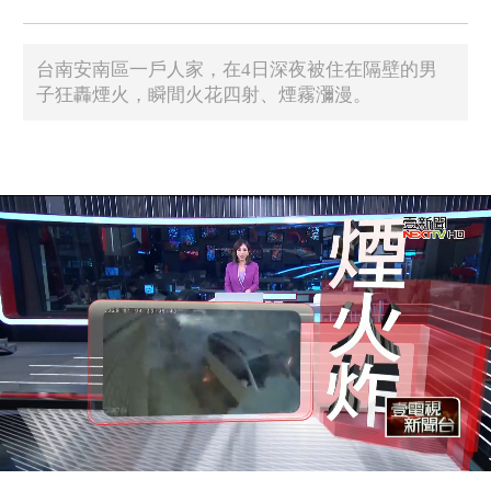
台南安南區一戶人家，在4日深夜被住在隔壁的男
子狂轟煙火，瞬間火花四射、煙霧瀰漫。