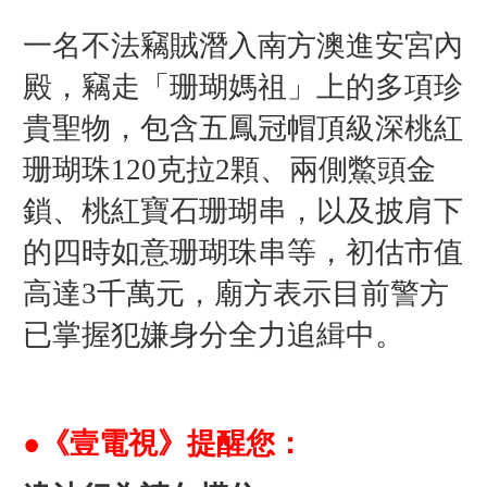
一名不法竊賊潛入南方澳進安宮內
殿，竊走「珊瑚媽祖」上的多項珍
貴聖物，包含五鳳冠帽頂級深桃紅
珊瑚珠120克拉2顆、兩側鱉頭金
鎖、桃紅寶石珊瑚串，以及披肩下
的四時如意珊瑚珠串等，初估市值
高達3千萬元，廟方表示目前警方
已掌握犯嫌身分全力追緝中。
●《壹電視》提醒您：