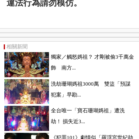
違法行為請勿模仿。
相關新聞
獨家／觸怒媽祖？ 才剛被偷3千萬金
飾 南方...
洗劫珊瑚媽祖3000萬 雙盜「預謀
犯案」早勘...
全台唯一「寶石珊瑚媽祖」遭洗
劫！ 損失近3...
《犯罪101》劇情似「羅浮宮世紀劫