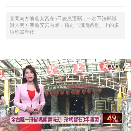
宜蘭南方澳進安宮在5日凌晨遭竊，一名不法竊賊
潛入南方澳進安宮內殿，竊走「珊瑚媽祖」上的多
項珍貴聖物。