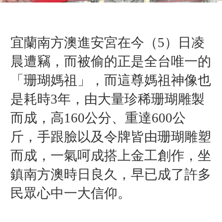
宜蘭南方澳進安宮在今（5）日凌
晨遭竊，而被偷的正是全台唯一的
「
珊瑚媽祖」，而這尊媽祖神像也
是耗時3年，由大量珍稀珊瑚雕製
而成，高160公分、重達600公
斤，手跟臉以及令牌皆由珊瑚雕塑
而成，一氣呵成搭上金工創作，
坐
鎮南方澳時日良久，早已成了許多
民眾心中一大信仰。