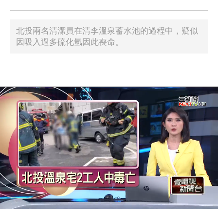
北投兩名清潔員在清李溫泉蓄水池的過程中，疑似
因吸入過多硫化氫因此喪命。