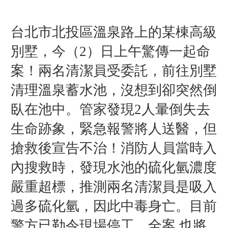
台北市北投區溫泉路上的某棟高級
別墅，今（2）日上午驚傳一起命
案！兩名清潔員受委託，前往別墅
清理溫泉蓄水池，沒想到卻突然倒
臥在池中。管家發現2人暈倒失去
生命跡象，緊急報警將人送醫，但
搶救後宣告不治！消防人員當時入
內搜救時，發現水池的硫化氫濃度
嚴重超標，推測兩名清潔員是吸入
過多硫化氫，因此中毒身亡。
目前
警方已勒令現場停工，全案 也將