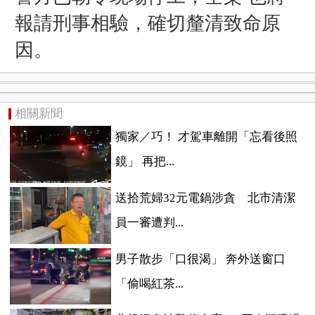
報請刑事相驗，確切釐清致命原
因。
相關新聞
獨家／巧！ 才駕車離開「忘看後照
鏡」 再把...
送拾荒婦32元電鍋涉貪 北市清潔
員一審遭判...
男子散步「口很渴」 奔外送窗口
「偷喝紅茶...