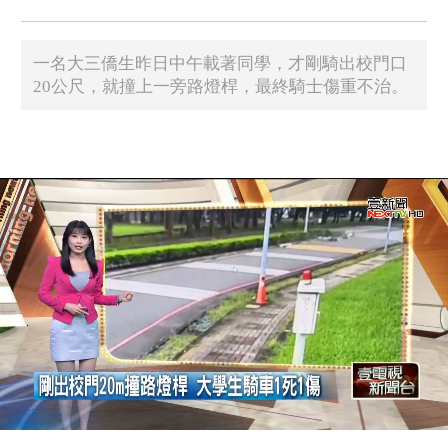
一名大三僑生昨日中午載著同學，才剛騎出校門口
20公尺，就撞上一旁路燈桿，最終騎士傷重不治。