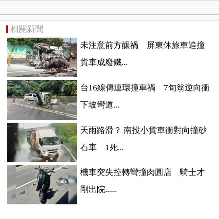
相關新聞
未注意前方釀禍 屏東休旅車追撞
貨車成廢鐵...
台16線傳連環撞車禍 7旬翁逆向衝
下坡彎道...
天雨路滑？ 南投小貨車衝對向撞砂
石車 1死...
機車突失控轉彎撞肉圓店 騎士才
剛出院......