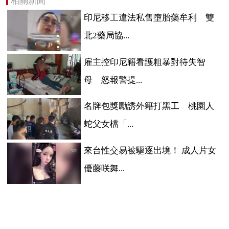
相關新聞
印尼移工違法私售墮胎藥牟利 雙
北2藥局協...
雇主控印尼籍看護粗暴對待失智
母 怒報警提...
名牌包獎勵誘外籍打黑工 桃園人
蛇父女檔「...
來台性交易被驅逐出境！ 成人片女
優藤咲舞...