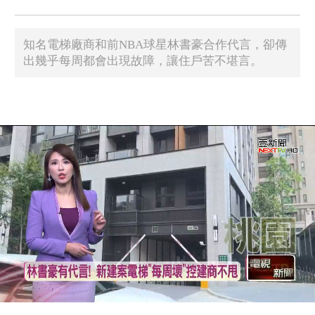
知名電梯廠商和前NBA球星林書豪合作代言，卻傳
出幾乎每周都會出現故障，讓住戶苦不堪言。