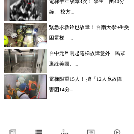
電梯半年故障3次！ 學生「困40分
鐘」 校方...
緊急求救鈴也故障！ 台南大學9生受
困電梯 ...
台中元旦兩起電梯故障意外 民眾
逛綠美圖、...
電梯限重15人！ 擠「12人竟故障」
害困14分...