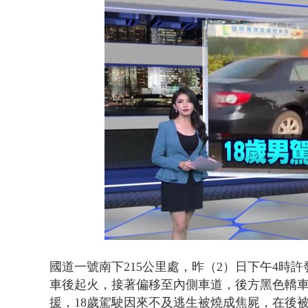
利慾薰心！ 
Loaded
:
Unmute
43.85%
國道一號南下215公里處，昨（2）日下午4時
車後起火，接著偏移至內側車道，後方黑色轎
援，18歲
駕駛因來不及逃
生
被燒成焦屍，在後