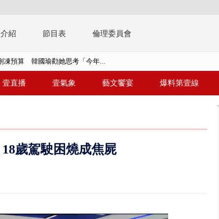
播介紹
節目表
倫理委員會
刪凍預算 韓國瑜勸她思考「今年...
 白海豚逼近「明恐海警」北台...
壹直播
壹氣象
藝文饗宴
爆料第壹線
個資爭議 連戰媳婦轟財政部不負責任
戲水失蹤！ 搜救艇翻覆4警消落...
0.8億」 名律師聯手掮客騙買「B...
 18歲駕駛困燒成焦屍
演習第二日 防護關鍵基礎設施
0萬筆個資！ 網軍洩密中共遭起訴...
禍 砂石車為閃避悚撞4車釀3傷
..北市「颱風整備假」？ 蔣萬安...