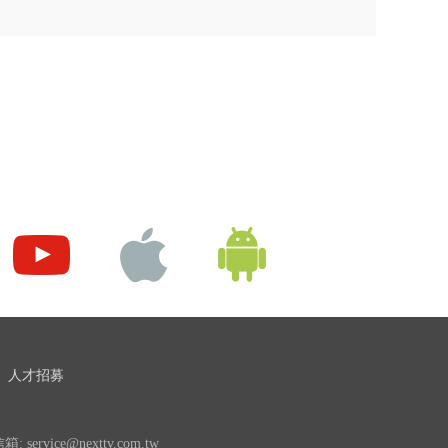
人才招募
 service@nexttv.com.tw