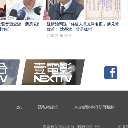
統聲音遭查辦 蔣萬安態
疑情治間諜「佈建人員支津名冊」赫見黃
川力挺
偉哲！ 沈榮欽：曾是抓耙
2026-07-16 20:48
RSS
隱私權政策
IWIN網路內容防護機構
壹電視新聞台客服: 0809-009-995
客服信箱: