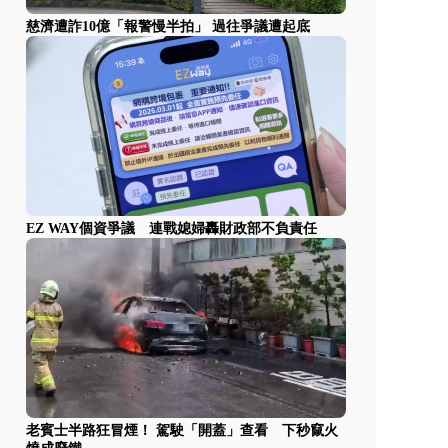
慈濟遭詐10億「報警慢半拍」 過往爭議遭起底
EZ WAY個資爭議 連戰媳婦轟財政部不負責任
老賓士半路狂冒煙！ 駕駛「開蓋」查看 下秒竄火