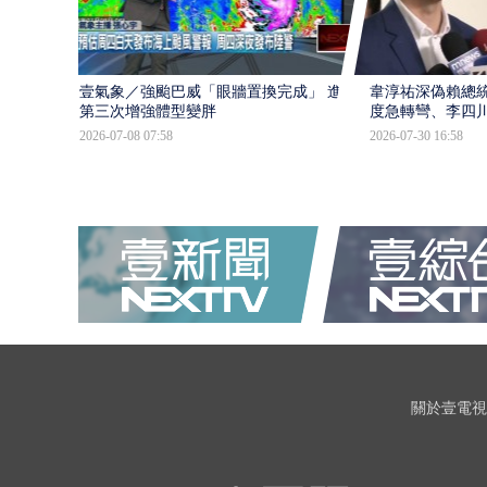
壹氣象／強颱巴威「眼牆置換完成」 進入
韋淳祐深偽賴總
第三次增強體型變胖
度急轉彎、李四
2026-07-08 07:58
2026-07-30 16:58
關於壹電視