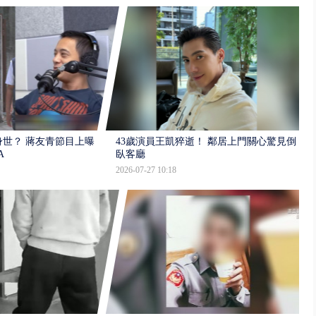
世？ 蔣友青節目上曝：
43歲演員王凱猝逝！ 鄰居上門關心驚見倒
A
臥客廳
2026-07-27 10:18