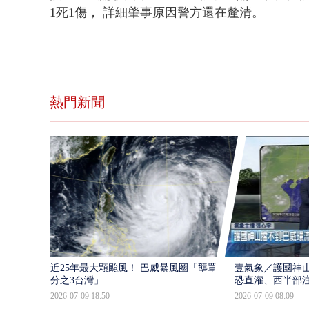
1死1傷，
詳細肇事原因警方還在釐清。
熱門新聞
近25年最大顆颱風！ 巴威暴風圈「壟罩4
壹氣象／護國神山
分之3台灣」
恐直灌、西半部
2026-07-09 18:50
2026-07-09 08:09