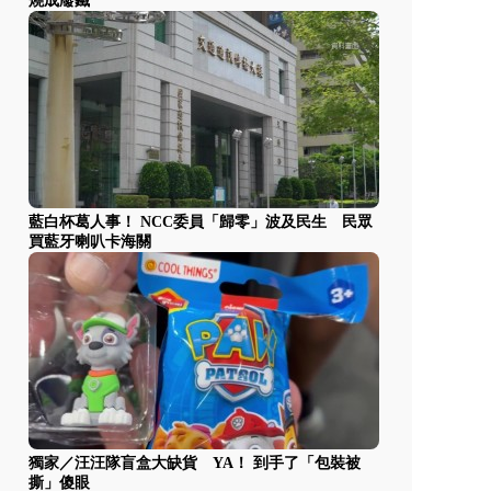
燒成廢鐵
藍白杯葛人事！ NCC委員「歸零」波及民生 民眾
買藍牙喇叭卡海關
獨家／汪汪隊盲盒大缺貨 YA！ 到手了「包裝被
撕」傻眼