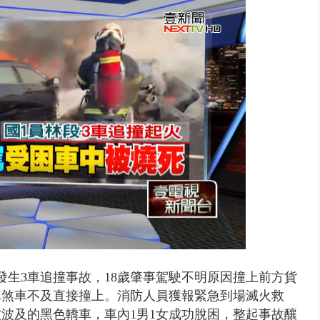
美女律師涉龐大洗錢鏈 通緝港...
許發生3車追撞事故，18歲肇事駕駛不明原因撞上前方貨
車煞車不及
直接撞上。消防人員獲報緊急到場滅火救
被波及
的黑色轎車，車內1男1女成功脫困，整起事故
釀