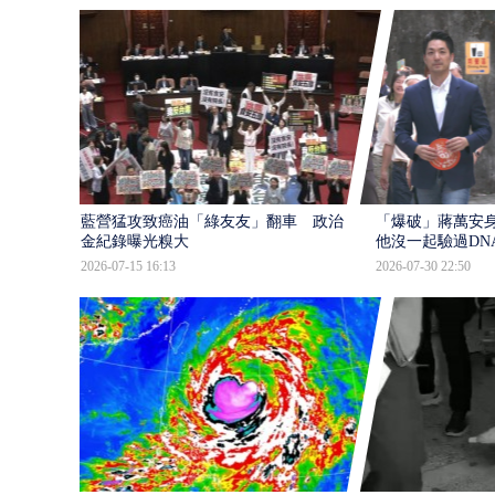
藍營猛攻致癌油「綠友友」翻車 政治獻
「爆破」蔣萬安身
金紀錄曝光糗大
他沒一起驗過DN
2026-07-15 16:13
2026-07-30 22:50