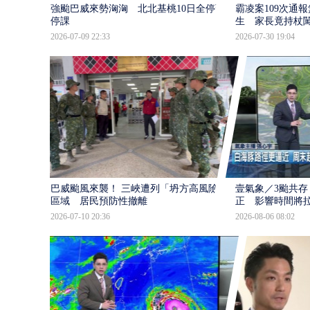
強颱巴威來勢洶洶 北北基桃10日全停班
霸凌案109次通
停課
生 家長竟持杖
2026-07-09 22:33
2026-07-30 19:04
巴威颱風來襲！ 三峽遭列「坍方高風險」
壹氣象／3颱共存
區域 居民預防性撤離
正 影響時間將
2026-07-10 20:36
2026-08-06 08:02