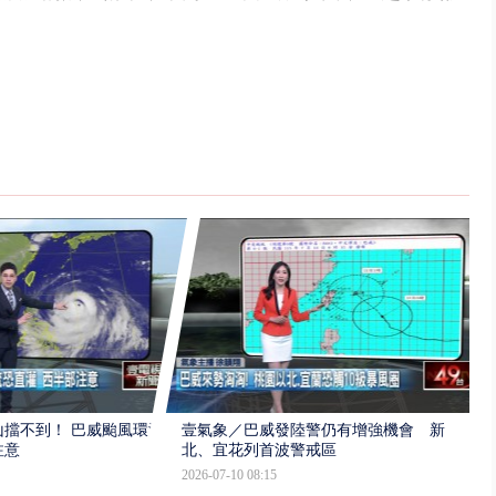
擋不到！ 巴威颱風環流
壹氣象／巴威發陸警仍有增強機會 新
注意
北、宜花列首波警戒區
2026-07-10 08:15