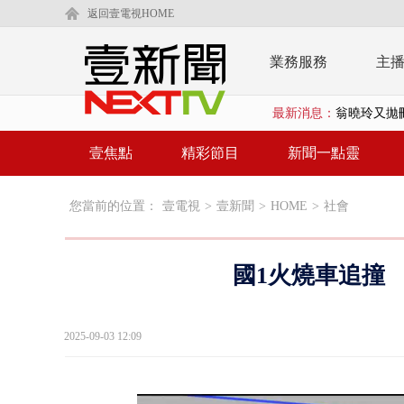
返回壹電視HOME
業務服務
主
最新消息：
翁曉玲又拋
父親節泡湯？
壹焦點
精彩節目
新聞一點靈
EZ WAY
您當前的位置：
壹電視
>
壹新聞
>
HOME
>
社會
救生員大武崙
狠詐慈濟「1
國1火燒車追撞
漢光42號
暗網買500
2025-09-03 12:09
貨車鬼切釀
白海豚逼近.