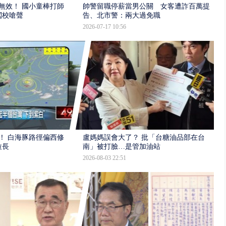
報無效！ 國小童棒打師
帥警留職停薪當男公關 女客遭詐百萬提
闖校嗆聲
告、北市警：兩大過免職
2026-07-17 10:56
！ 白海豚路徑偏西修
盧媽媽誤會大了？ 批「台糖油品部在台
拉長
南」被打臉…是管加油站
2026-08-03 22:51