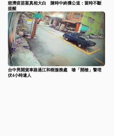
慈濟疫苗案真相大白 陳時中終獲公道：當時不斷
提醒
台中男開貨車路過江和樹服務處 嗆「開槍」警埋
伏4小時逮人