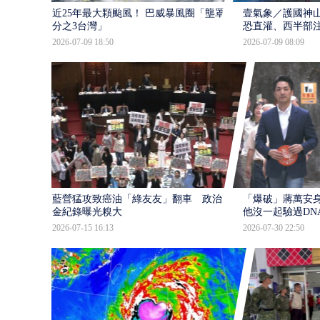
近25年最大顆颱風！ 巴威暴風圈「壟罩4
壹氣象／護國神山
分之3台灣」
恐直灌、西半部
2026-07-09 18:50
2026-07-09 08:09
藍營猛攻致癌油「綠友友」翻車 政治獻
「爆破」蔣萬安身
金紀錄曝光糗大
他沒一起驗過DN
2026-07-15 16:13
2026-07-30 22:50