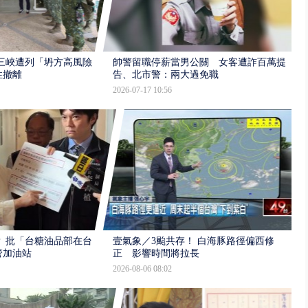
三峽遭列「坍方高風險」
帥警留職停薪當男公關 女客遭詐百萬提
性撤離
告、北市警：兩大過免職
2026-07-17 10:56
 批「台糖油品部在台
壹氣象／3颱共存！ 白海豚路徑偏西修
管加油站
正 影響時間將拉長
2026-08-06 08:02