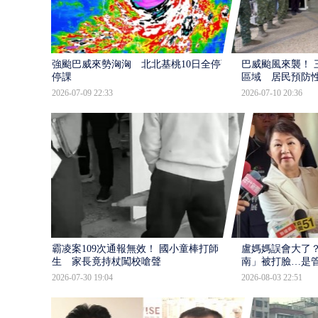
強颱巴威來勢洶洶 北北基桃10日全停班
巴威颱風來襲！ 
停課
區域 居民預防
2026-07-09 22:33
2026-07-10 20:36
霸凌案109次通報無效！ 國小童棒打師
盧媽媽誤會大了？
生 家長竟持杖闖校嗆聲
南」被打臉…是
2026-07-30 19:04
2026-08-03 22:51