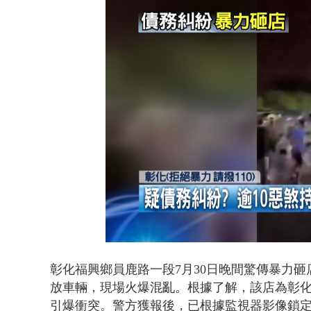
漢光42號
Loaded
:
Unmute
57.81%
彰化福興鄉員鹿路一段7月30日晚間
驚傳暴力砸
放車輛，現場火爆混亂。根據了解，該店為彰
引爆衝突。警方獲報後，已根據監視器影像鎖