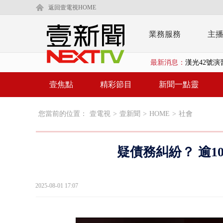
返回壹電視HOME
業務服務
主
最新消息：
暗網買500
中颱白海豚
壹焦點
精彩節目
新聞一點靈
慈濟疫苗案
您當前的位置：
壹電視
>
壹新聞
>
HOME
>
社會
壹氣象／白海
早餐店放迷你
疑債務糾紛？ 逾
賴清德「0看
EZ WAY
2025-08-01 17:07
救生員大武崙
狠詐慈濟「1