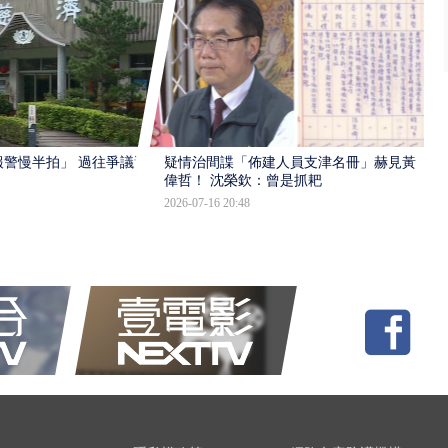
報警慢半拍」 過往爭議遭
疑情治間諜「佈建人員支津名冊」赫見黃
偉哲！ 沈榮欽：曾是抓耙
2026-07-16 20:48