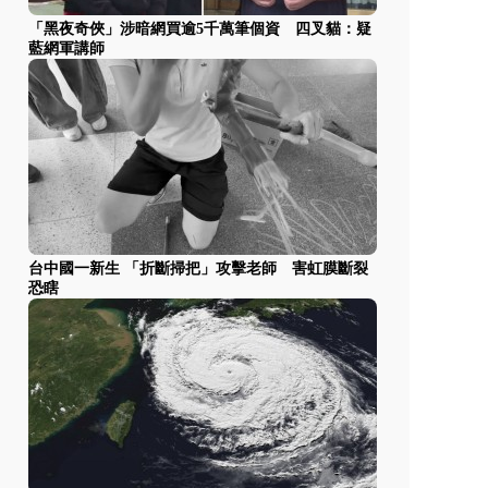
「黑夜奇俠」涉暗網買逾5千萬筆個資 四叉貓：疑
藍網軍講師
台中國一新生 「折斷掃把」攻擊老師 害虹膜斷裂
恐瞎