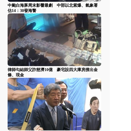
中颱白海豚周末影響最劇 中部以北紫爆、氣象署
估14：30發海警
律師勾結師父詐慈濟10億 豪宅設四大庫房搜出金
條、現金