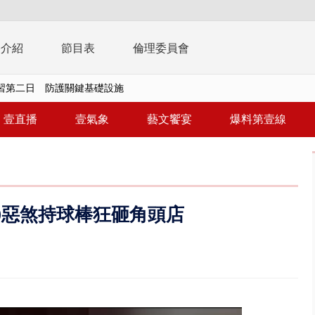
播介紹
節目表
倫理委員會
0萬筆個資！ 網軍洩密中共遭起訴...
周末影響最劇 中部以北紫爆、氣...
壹直播
壹氣象
藝文饗宴
爆料第壹線
真相大白 陳時中終獲公道：當時...
豚進逼！ 外圍雲系影響 北部...
拒馬「只有始源可以停」 他真...
10惡煞持球棒狂砸角頭店
稿」嗆爆盧秀燕 2028總統戰提...
個資爭議 連戰媳婦轟財政部不負責任
戲水失蹤！ 搜救艇翻覆4警消落...
0.8億」 名律師聯手掮客騙買「B...