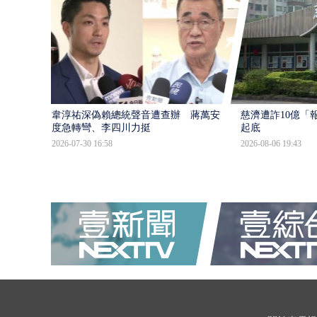
韋淳祐深偽賴總統聲音遭查辦 蔣萬安態
慈濟遭詐10億「
度急轉彎、李四川力挺
起底
2026-07-30 16:58
2026-08-06 19:43