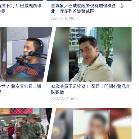
擋不到！ 巴威颱風環流
壹氣象／巴威發陸警仍有增強機會 新
注意
北、宜花列首波警戒區
2026-07-10 08:15
世？ 蔣友青節目上曝：
43歲演員王凱猝逝！ 鄰居上門關心驚見倒
A
臥客廳
2026-07-27 10:18