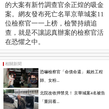
的大案有
新竹調查官余正煌的吸金
案。網友發布死亡名單京華城案11
位檢察官一一上榜，檢警持續追
查，就是不讓認真辦案的檢察官活
在恐懼之中。
相關新聞
恐嚇檢察官「命債命還」 戴姓工程
師、女粉...
北院改收押禁見！ 京華城案4名被告
「重回看...