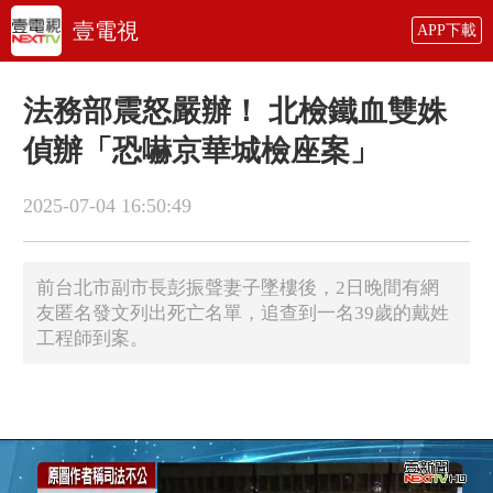
壹電視
APP下載
法務部震怒嚴辦！ 北檢鐵血雙姝
偵辦「恐嚇京華城檢座案」
2025-07-04 16:50:49
前台北市副市長彭振聲妻子墜樓後，2日晚間有網
友匿名發文列出死亡名單，追查到一名39歲的戴姓
工程師到案。