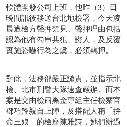
軟體開發公司上班，他昨（3）日
晚間訊後移送台北地檢署，今天凌
晨遭檢方聲押禁見。
聲押理由包括
認為他有勾串共犯、證人，
及反覆
實施恐嚇行為之虞，必須羈押。
對此，法務部嚴正譴責，並指示北
檢、北市刑警大隊速查嚴辦。而
本
案是交
由檢肅黑金專組主任檢察官
鄧巧羚親自上陣，及
搭配人稱「拚
命三娘」的檢座
陳雅詩，她
們辦過