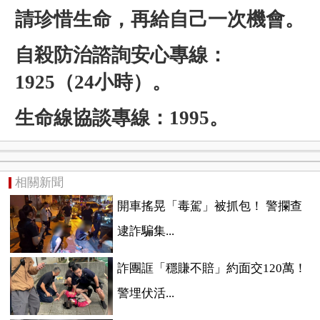
請珍惜生命，再給自己一次機會。
自殺防治諮詢安心專線：
1925（24小時）。
生命線協談專線：1995。
相關新聞
開車搖晃「毒駕」被抓包！ 警攔查
逮詐騙集...
詐團誆「穩賺不賠」約面交120萬！
警埋伏活...