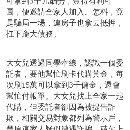
可拿到3千元酬勞，覺得有利可
圖，便邀請全家人加入。怎料，竟
是騙局一場，連房子也拿去抵押，
扛下龐大債務。
大女兒透過同學牽線，認識一個委
託者，要他幫忙刷卡代購黃金，每
次刷15萬可以拿到3千傭金，還會
幫忙付帳單。大女兒找上全家一起
代購，但委託者卻因為被提告詐
欺，相關交易對象都列為警示戶，
豐原這家人疑似遭遇詐騙，積欠上