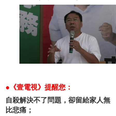
●《
壹電視
》提醒您：
自殺解決不了問題，卻留給家人無
比悲痛；