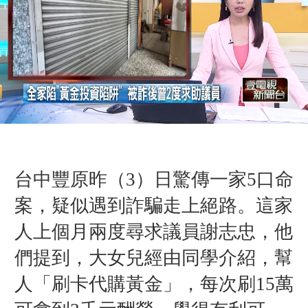
台中豐原昨（3）日驚傳一家5口命
案，疑似遇到詐騙走上絕路。這家
人上個月兩度尋求議員謝志忠，他
們提到，大女兒經由同學介紹，幫
人「刷卡代購黃金」，每次刷15萬