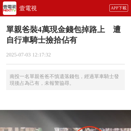
壹電視
APP下載
單親爸裝4萬現金錢包掉路上 遭
自行車騎士撿拾佔有
2025-07-03 12:17:32
南投一名單親爸爸不慎遺落錢包，經過單車騎士發
現後占為己有，未報警協尋。