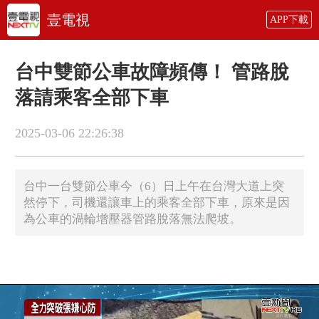
壹電視
APP下載
台中雙節公車故障頻傳！ 管路脫
落請乘客全部下車
2025-03-06 22:26:38
台中一台雙節公車今（6）日上午在台灣大道上突
然停下，司機還讓車上的乘客全部下車，原來是因
為公車的渦輪增壓器管路脫落無法爬坡。