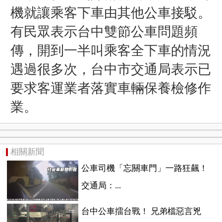
機就讓乘客下車由其他公車接駁。
有民眾
表示
台中雙節公車問題頻
傳
，開到一半叫乘客全下車的情況
遇過很多次，台中市
交
通局表示已
要求客運業者落實車輛保養檢修作
業
。
相關新聞
公車司機「忘關車門」一路狂飆！
交通局：...
台中公車擂台戰！ 兄弟檔惡言兇