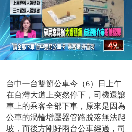
台中一台雙節公車今（
6）
日
上午
在台灣大道上突然停下，司機還讓
車上的乘客全部下車，原來是因為
公車的
渦輪增壓器管路脫落無法爬
坡，而
後方剛好兩台公車經過，司