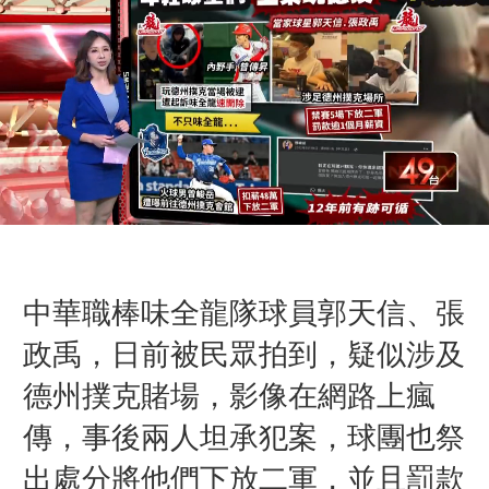
中華職棒味全龍隊球員郭天信、張
政禹，日前被民眾拍到，疑似涉及
德州撲克賭場，影像在網路上瘋
傳，事後兩人坦承犯案，球團也祭
出處分將他們下放二軍，並且罰款