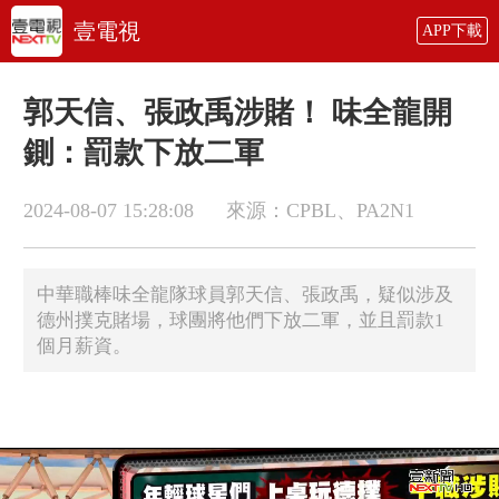
壹電視
APP下載
郭天信、張政禹涉賭！ 味全龍開
鍘：罰款下放二軍
2024-08-07 15:28:08
來源：CPBL、PA2N1
​中華職棒味全龍隊球員郭天信、張政禹，疑似涉及
德州撲克賭場，球團將他們下放二軍，並且罰款1
個月薪資。