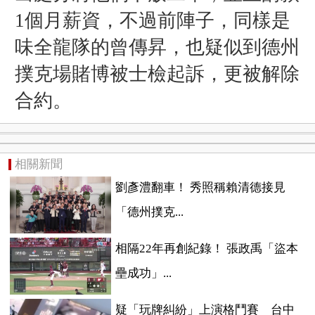
1個月薪資，不過前陣子，同樣是
味全龍隊的曾傳昇，也疑似到德州
撲克場賭博被士檢起訴，更被解除
合約。
相關新聞
劉彥澧翻車！ 秀照稱賴清德接見
「德州撲克...
相隔22年再創紀錄！ 張政禹「盜本
壘成功」...
疑「玩牌糾紛」上演格鬥賽 台中