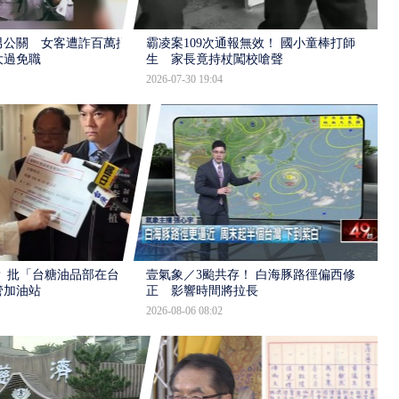
男公關 女客遭詐百萬提
霸凌案109次通報無效！ 國小童棒打師
大過免職
生 家長竟持杖闖校嗆聲
2026-07-30 19:04
 批「台糖油品部在台
壹氣象／3颱共存！ 白海豚路徑偏西修
管加油站
正 影響時間將拉長
2026-08-06 08:02