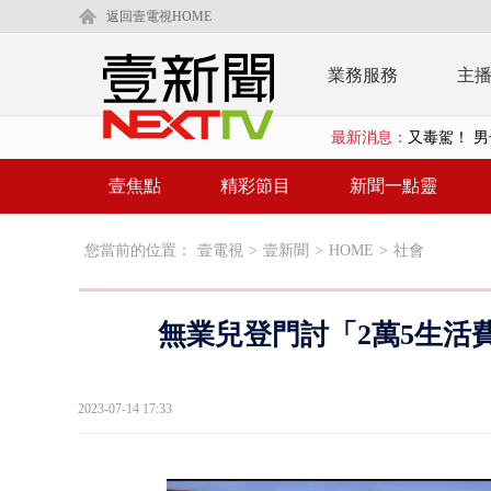
返回壹電視HOME
業務服務
主
最新消息：
又毒駕！ 男
漢光演習第4
壹焦點
精彩節目
新聞一點靈
蔣萬安為慈
您當前的位置：
壹電視
>
壹新聞
>
HOME
>
社會
柯文哲腳傷
金防部8小時
無業兒登門討「2萬5生活
白海豚外圍環
鄭麗文驚語
2023-07-14 17:33
在野黨推「
【新聞一點靈