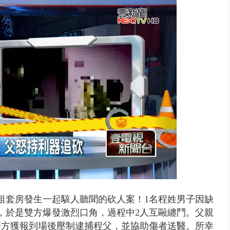
南有大安森林公園、北有榮星」周...
出租套房發生一起駭人聽聞的砍人案！1名程姓男子因缺
給，於是雙方爆發激烈口角，過程中2人互毆纏鬥。父親
警方獲報到場後壓制逮捕程父，並協助傷者送醫。所幸