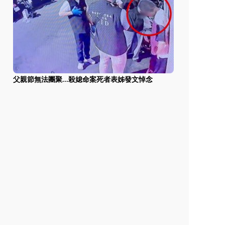
父親節無法團聚...殺媳命案死者表姊發文悼念