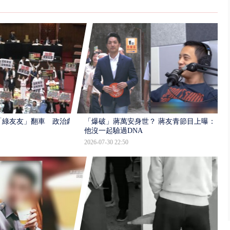
「綠友友」翻車 政治獻
「爆破」蔣萬安身世？ 蔣友青節目上曝：
他沒一起驗過DNA
2026-07-30 22:50