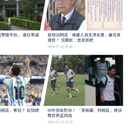
報警慢半拍」 過往爭議遭
疑情治間諜「佈建人員支津名冊」赫見黃
偉哲！ 沈榮欽：曾是抓耙
2026-07-16 20:48
根廷」奪冠？ 反指標大
60年宿命對決！ 「英格蘭、阿根廷」將決
戰世界盃四強
2026-07-15 20:50