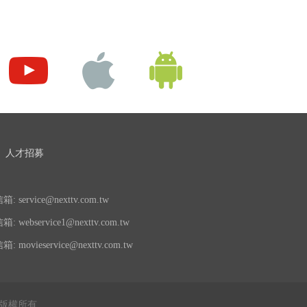
人才招募
 service@nexttv.com.tw
 webservice1@nexttv.com.tw
 movieservice@nexttv.com.tw
公司 版權所有