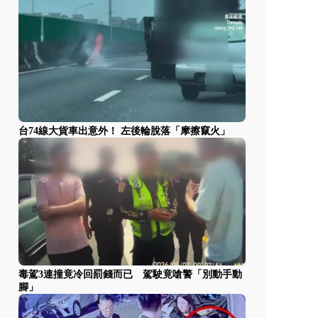
台74線大貨車出意外！ 左後輪脫落「摩擦竄火」
毒駕3連撞竟冷回罰錢而已 駕駛竟嗆警「別動手動
腳」