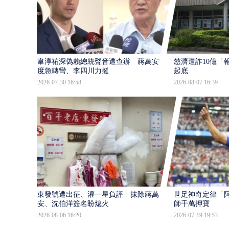
韋淳祐深偽賴總統聲音遭查辦 蔣萬安態
慈濟遭詐10億「
度急轉彎、李四川力挺
起底
2026-07-30 16:58
2026-08-07 16:39
東發號遭出征、灌一星負評 抹除蔣萬
世足神奇定律「阿
安、沈伯洋簽名盼熄火
師千萬押寶
2026-08-06 16:20
2026-07-19 19:53