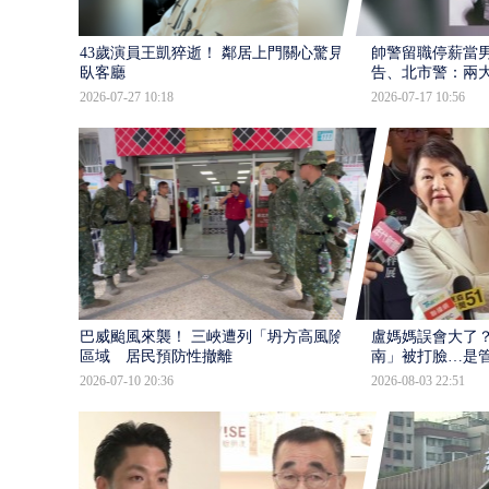
43歲演員王凱猝逝！ 鄰居上門關心驚見倒
帥警留職停薪當
臥客廳
告、北市警：兩
2026-07-27 10:18
2026-07-17 10:56
巴威颱風來襲！ 三峽遭列「坍方高風險」
盧媽媽誤會大了？
區域 居民預防性撤離
南」被打臉…是
2026-07-10 20:36
2026-08-03 22:51