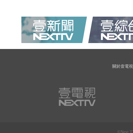
關於壹電視
©Next 