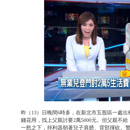
蔣萬安提「
Loaded
:
Unmute
46.46%
昨（13）日晚間6時多，在新北市五股區一處
錢花用，找上父親討要2萬5000元。但父親不
一怒之下，持利器朝著兒子肩膀、背部揮砍。