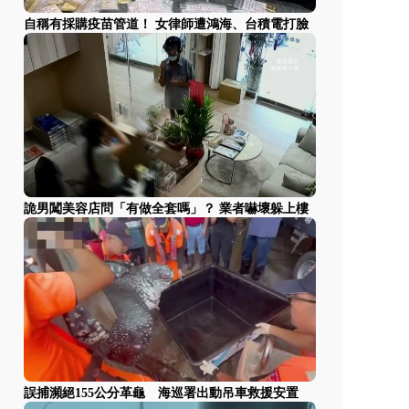
自稱有採購疫苗管道！ 女律師遭鴻海、台積電打臉
詭男闖美容店問「有做全套嗎」？ 業者嚇壞躲上樓
誤捕瀕絕155公分革龜 海巡署出動吊車救援安置