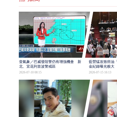
壹氣象／巴威發陸警仍有增強機會 新
藍營猛攻致癌油
北、宜花列首波警戒區
金紀錄曝光糗大
2026-07-10 08:15
2026-07-15 16:13