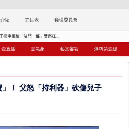
播介紹
節目表
倫理委員會
子撞車拒檢「油門一催」警察狂...
天 海軍近岸防禦演練 賴總統...
壹直播
壹氣象
藝文饗宴
爆料第壹線
濟疫苗轟中央 謝金河：顛倒黑白...
復原神速 拄拐杖後竟能蹦蹦跳跳
兩度實彈演練！ 中國藉颱風侵台...
費」！ 父怒「持利器」砍傷兒子
流發威！ 陽明山遊客雨傘「被...
「台灣不是國家」轟綠街頭混混？...
未來帳戶」三讀 行政院：編預算...
】慈濟遭詐10.6億未提告 網友...